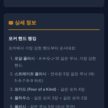
📖 상세 정보
포커 핸드 랭킹
포커에서 가장 강한 핸드부터 순서대로:
로얄 플러시
- A-K-Q-J-10 같은 무늬. ​​가장 강한
핸드.
스트레이트 플러시
- 연속된 5장 같은 무늬 (예:
5-6-7-8-9 하트)
포카드 (Four of a Kind)
- 같은 숫자 4장
풀하우스
- 같은 숫자 3장 + 같은 숫자 2장
플러시
- 같은 무늬 5장 (순서 무관)