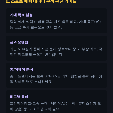
📊 스포츠 베팅 데이터 분석 완전 가이드
기대 목표 설정
팀의 실제 실력 대비 배당의 내포 확률 비교. 기대 목표(xG)
등 고급 통계 활용으로 엣지 발견.
폼과 모멘텀
최근 5-10경기 폼이 시즌 전체 성적보다 중요. 부상 회복, 국
제전 피로도도 중요한 변수입니다.
홈/어웨이 분석
홈 어드밴티지는 보통 0.3-0.5골 가치. 팀별로 홈/어웨이 성
적 차이를 별도 분석하세요.
리그별 특성
프리미어리그(고속 공격), 세리에A(수비적), 분데스리가(오
버 많음) 등 리그 특성 파악 필수.