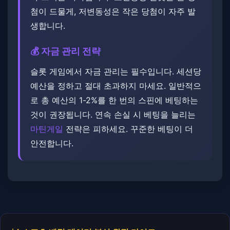
첨이 드물게, 저변동성은 작은 당첨이 자주 발
생합니다.
💰 자금 관리 전략
슬롯 게임에서 자금 관리는 필수입니다. ​​세션당
예산을 정하고 절대 초과하지 마세요. 일반적으
로 총 예산의 1-2%를 한 번의 스핀에 베팅하는
것이 권장됩니다. 연속 손실 시 베팅을 늘리는
마틴게일
전략은 피하세요. ​​꾸준한 베팅이 더
안전합니다.