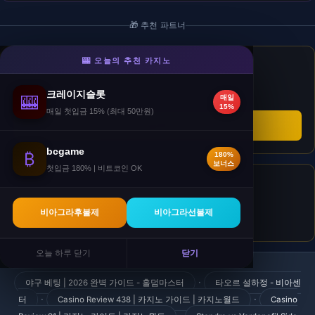
🎁 추천 파트너
🎰 오늘의 추천 카지노
1xBet
- 스포츠베팅
세계 최대 스포츠베팅! 축구,농구,e스포츠. 업계 최고 배당.
크레이지슬롯
🎰
매일
🎁 첫입금100%(최대€130)
15%
매일 첫입금 15% (최대 50만원)
가입하기
bcgame
₿
180%
보너스
첫입금 180% | 비트코인 OK
비바카지노
- 온라인카지노
신규가입 후 첫입금 보너스 지급.
비아그라후불제
비아그라선불제
🎁 롤링조건 500%
오늘 하루 닫기
닫기
·
야구 베팅 | 2026 완벽 가이드 - 홀덤마스터
타오르 설하정 - 비아센
·
·
터
Casino Review 438 | 카지노 가이드 | 카지노월드
Casino