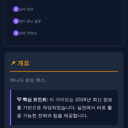
상세 정보
2
많이 묻는 질문
3
관련 콘텐츠
4
📌 개요
캐나다 로또 맥스.
💡 핵심 포인트:
이 가이드는 2026년 최신 정보
를 기반으로 작성되었습니다. ​실전에서 바로 활
용 가능한 전략과 팁을 제공합니다.