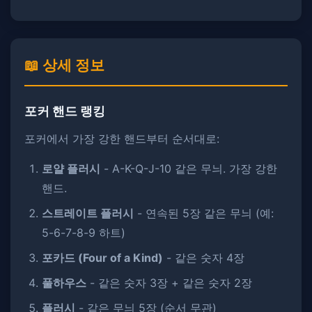
📖 상세 정보
포커 핸드 랭킹
포커에서 가장 강한 핸드부터 순서대로:
로얄 플러시
- A-K-Q-J-10 같은 무늬. ​​가장 강한
핸드.
스트레이트 플러시
- 연속된 5장 같은 무늬 (예:
5-6-7-8-9 하트)
포카드 (Four of a Kind)
- 같은 숫자 4장
풀하우스
- 같은 숫자 3장 + 같은 숫자 2장
플러시
- 같은 무늬 5장 (순서 무관)