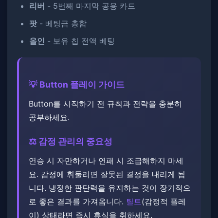
리버
- 5번째 마지막 공용 카드
팟
- 베팅금 총합
올인
- 보유 칩 전액 베팅
💡 Button 플레이 가이드
Button를 시작하기 전 규칙과 전략을 충분히
공부하세요.
⚖️ 감정 관리의 중요성
연승 시 자만하거나 연패 시 조급해하지 마세
요. 감정에 휘둘리면 잘못된 결정을 내리게 됩
니다. ​​냉정한 판단력을 유지하는 것이 장기적으
로 좋은 결과를 가져옵니다.
틸트
(감정적 플레
이) 상태라면 즉시 휴식을 취하세요.