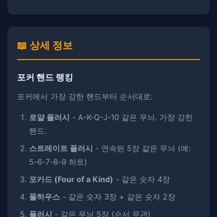
📖 상세 정보
포커 핸드 랭킹
포커에서 가장 강한 핸드부터 순서대로:
로얄 플러시
- A-K-Q-J-10 같은 무늬. ​가장 강한
핸드.
스트레이트 플러시
- 연속된 5장 같은 무늬 (예:
5-6-7-8-9 하트)
포카드 (Four of a Kind)
- 같은 숫자 4장
풀하우스
- 같은 숫자 3장 + 같은 숫자 2장
플러시
- 같은 무늬 5장 (순서 무관)