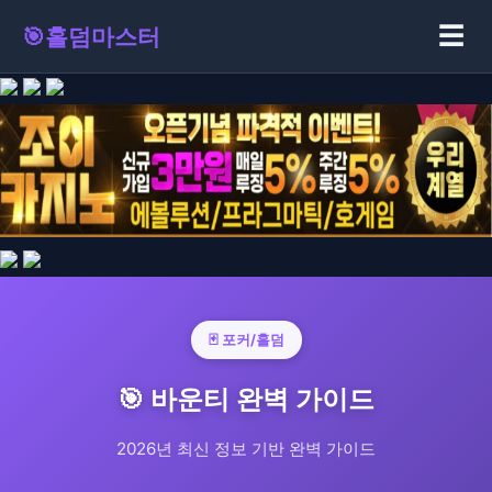
☰
🎯
홀덤마스터
🃏 포커/홀덤
🎯 바운티 완벽 가이드
2026년 최신 정보 기반 완벽 가이드