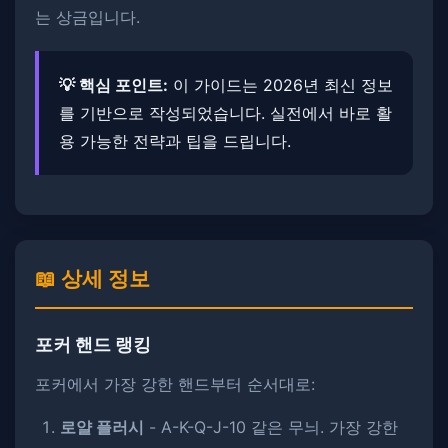
는 상금입니다.
💡 핵심 포인트:
이 가이드는 2026년 최신 정보
를 기반으로 작성되었습니다. ​​실전에서 바로 활
용 가능한 전략과 팁을 드립니다.
📖 상세 정보
포커 핸드 랭킹
포커에서 가장 강한 핸드부터 순서대로:
로얄 플러시
- A-K-Q-J-10 같은 무늬. 가장 강한