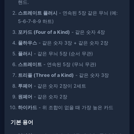
핸드.
스트레이트 플러시
- 연속된 5장 같은 무늬 (예:
5-6-7-8-9 하트)
포카드 (Four of a Kind)
- 같은 숫자 4장
풀하우스
- 같은 숫자 3장 + 같은 숫자 2장
플러시
- 같은 무늬 5장 (순서 무관)
스트레이트
- 연속된 5장 (무늬 무관)
트리플 (Three of a Kind)
- 같은 숫자 3장
투페어
- 같은 숫자 2장이 2세트
원페어
- 같은 숫자 2장
하이카드
- 위 조합이 없을 때 가장 높은 카드
기본 용어