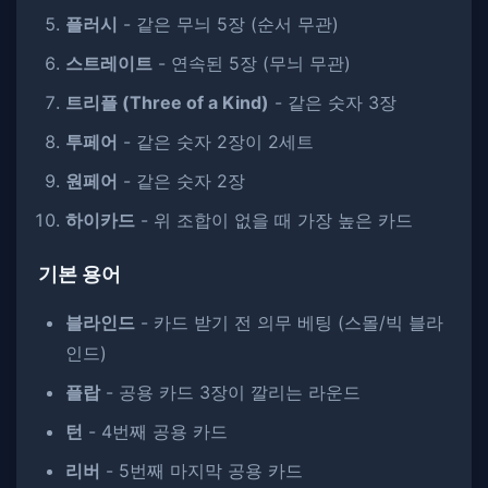
플러시
- 같은 무늬 5장 (순서 무관)
스트레이트
- 연속된 5장 (무늬 무관)
트리플 (Three of a Kind)
- 같은 숫자 3장
투페어
- 같은 숫자 2장이 2세트
원페어
- 같은 숫자 2장
하이카드
- 위 조합이 없을 때 가장 높은 카드
기본 용어
블라인드
- 카드 받기 전 의무 베팅 (스몰/빅 블라
인드)
플랍
- 공용 카드 3장이 깔리는 라운드
턴
- 4번째 공용 카드
리버
- 5번째 마지막 공용 카드