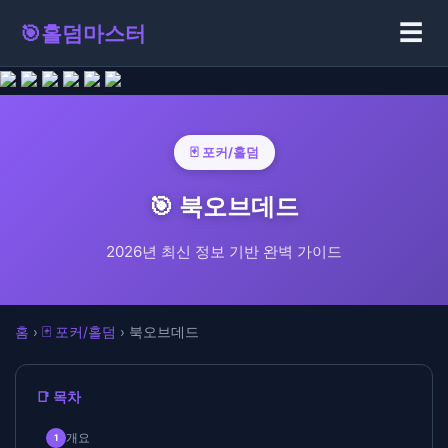
☰
🎯
홀덤마스터
🃏 포커/홀덤
🎯 북오브데드
2026년 최신 정보 기반 완벽 가이드
홈
›
🃏 포커/홀덤
› 북오브데드
📑 목차
개요
1