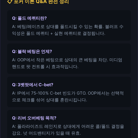
📋 포커 이론 Q&A 완전 정리
Q: 폴드 에퀴티란?
A: 베팅/레이즈로 상대를 폴드시킬 수 있는 확률. 블러프 수
익성은 폴드 에퀴티 + 실현 에퀴티로 결정됩니다.
Q: 블락 베팅은 언제?
A: OOP에서 작은 베팅으로 상대의 큰 베팅을 차단. 미디엄
핸드로 팟 컨트롤 시 효과적입니다.
Q: 3벳팟에서 C-bet?
A: IP에서 75-100% C-bet 빈도가 GTO. OOP에서는 선택적
으로 체크를 섞어 상대를 혼란시킵니다.
Q: 리버 오버베팅 목적?
A: 폴라라이즈드 레인지로 상대에게 어려운 콜/폴드 결정을
강요. 넛 어드밴티지가 있을 때 유효.