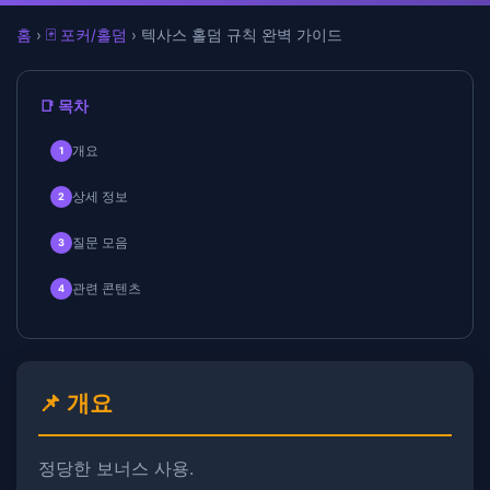
홈
›
🃏 포커/홀덤
› 텍사스 홀덤 규칙 완벽 가이드
📑 목차
개요
1
상세 정보
2
질문 모음
3
관련 콘텐츠
4
📌 개요
정당한 보너스 사용.