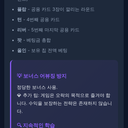
플랍
- 공용 카드 3장이 깔리는 라운드
턴
- 4번째 공용 카드
리버
- 5번째 마지막 공용 카드
팟
- 베팅금 총합
올인
- 보유 칩 전액 베팅
💡 보너스 어뷰징 방지
정당한 보너스 사용.
💎 추가 팁: 게임은 오락의 목적으로 즐겨야 합
니다. 수익을 보장하는 전략은 존재하지 않습니
다.
🔍 지속적인 학습