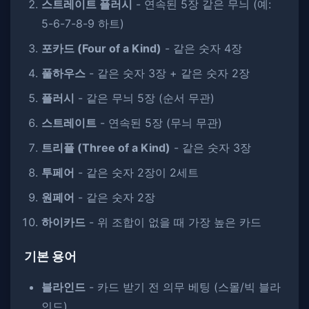
스트레이트 플러시
- 연속된 5장 같은 무늬 (예:
5-6-7-8-9 하트)
포카드 (Four of a Kind)
- 같은 숫자 4장
풀하우스
- 같은 숫자 3장 + 같은 숫자 2장
플러시
- 같은 무늬 5장 (순서 무관)
스트레이트
- 연속된 5장 (무늬 무관)
트리플 (Three of a Kind)
- 같은 숫자 3장
투페어
- 같은 숫자 2장이 2세트
원페어
- 같은 숫자 2장
하이카드
- 위 조합이 없을 때 가장 높은 카드
기본 용어
블라인드
- 카드 받기 전 의무 베팅 (스몰/빅 블라
인드)