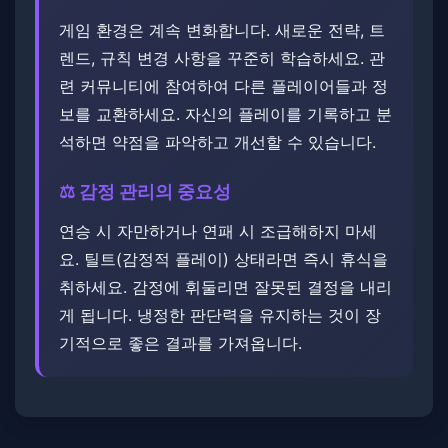
게임 환경은 계속 변화합니다. ​새로운 전략, 트
렌드, 규칙 변경 사항을 꾸준히 학습하세요. ​관
련 커뮤니티에 참여하여 다른 플레이어들과 정
보를 교환하세요. ​​자신의 플레이를 기록하고 분
석하면 약점을 파악하고 개선할 수 있습니다.
⚖️ 감정 관리의 중요성
연승 시 자만하거나 연패 시 조급해하지 마세
요. ​틸트(감정적 플레이) 상태라면 즉시 휴식을
취하세요. ​​감정에 휘둘리면 잘못된 결정을 내리
게 됩니다. ​냉정한 판단력을 유지하는 것이 장
기적으로 좋은 결과를 가져옵니다.