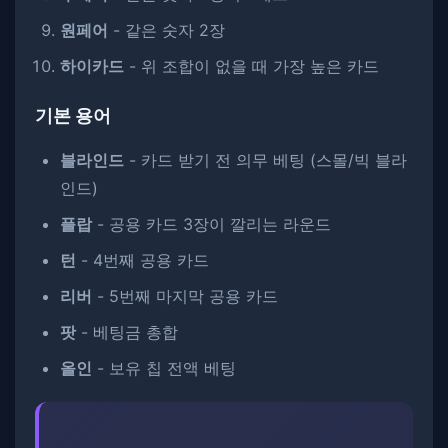
원페어
- 같은 숫자 2장
하이카드
- 위 조합이 없을 때 가장 높은 카드
기본 용어
블라인드
- 카드 받기 전 의무 베팅 (스몰/빅 블라
인드)
플랍
- 공용 카드 3장이 깔리는 라운드
턴
- 4번째 공용 카드
리버
- 5번째 마지막 공용 카드
팟
- 베팅금 총합
올인
- 보유 칩 전액 베팅