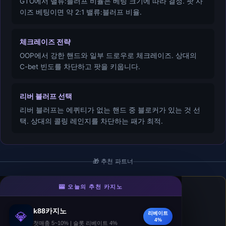
GTO에서 밸류:블러프 비율은 베팅 크기에 따라 결정. 팟 사
이즈 베팅이면 약 2:1 밸류:블러프 비율.
체크레이즈 전략
OOP에서 강한 핸드와 일부 드로우로 체크레이즈. 상대의
C-bet 빈도를 차단하고 팟을 키웁니다.
리버 블러프 선택
리버 블러프는 에퀴티가 없는 핸드 중 블로커가 있는 것 선
택. 상대의 콜링 레인지를 차단하는 패가 최적.
🎁 추천 파트너
🎰 오늘의 추천 카지노
조이카지노
- 우리계열
룰렛/슬롯/스포츠 상시 이벤트 진행.
k88카지노
💎
리베이트
🎁 상시 이벤트
4%
첫매충 5~10% | 슬롯 리베이트 4%