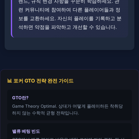
렌드, 규칙 변경 사항을 꾸준히 학습하세요. 관
련 커뮤니티에 참여하여 다른 플레이어들과 정
보를 교환하세요. ​​자신의 플레이를 기록하고 분
석하면 약점을 파악하고 개선할 수 있습니다.
📊 포커 GTO 전략 완전 가이드
GTO란?
Game Theory Optimal. 상대가 어떻게 플레이하든 착취당
하지 않는 수학적 균형 전략입니다.
밸류 베팅 빈도