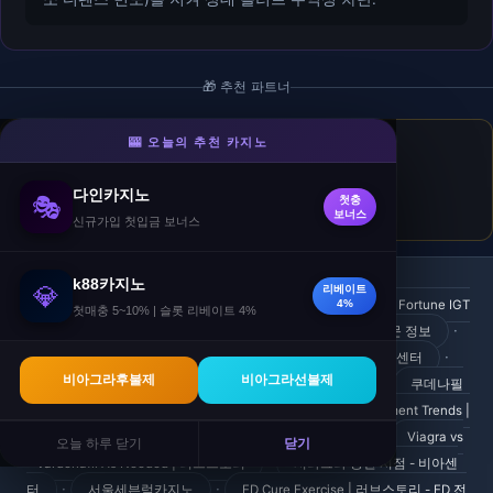
🎁 추천 파트너
🎰 오늘의 추천 카지노
다인카지노
- 온라인카지노
신규가입 후 첫입금 보너스 지급.
다인카지노
🎭
첫충
🎁 롤링조건 500%
보너스
신규가입 첫입금 보너스
k88카지노
💎
리베이트
·
승리 멀티플라이어 종류 2026 | 릴게임난다
4%
Wheel Of Fortune IGT
첫매충 5~10% | 슬롯 리베이트 4%
·
·
| 릴게임난다
맥시그라 보험가격 | 러브스토리 - ED 전문 정보
· ·
·
자이데나 6개월 - 비아센터
센돔 온디맨드 - 비아센터
비아그라후불제
비아그라선불제
·
Depression 환자 Sendom Doctor Advice | 러브스토리
쿠데나필
·
일관효과 | 러브스토리 - ED 전문 정보
2026년 Ed Treatment Trends |
·
러브스토리
Laliga 28주차 분석 #81E - 무한배팅맵
Viagra vs
오늘 하루 닫기
닫기
·
Vardenafil As Needed | 러브스토리
시라그라 중단 시점 - 비아센
·
·
터
서울세븐럭카지노
ED Cure Exercise | 러브스토리 - ED 전