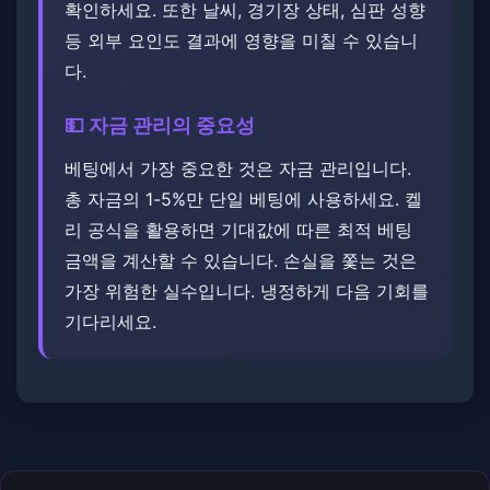
확인하세요. ​또한 날씨, 경기장 상태, 심판 성향
등 외부 요인도 결과에 영향을 미칠 수 있습니
다.
💵 자금 관리의 중요성
베팅에서 가장 중요한 것은 자금 관리입니다.
총 자금의 1-5%만 단일 베팅에 사용하세요. ​켈
리 공식을 활용하면 기대값에 따른 최적 베팅
금액을 계산할 수 있습니다. 손실을 쫓는 것은
가장 위험한 실수입니다. ​​냉정하게 다음 기회를
기다리세요.