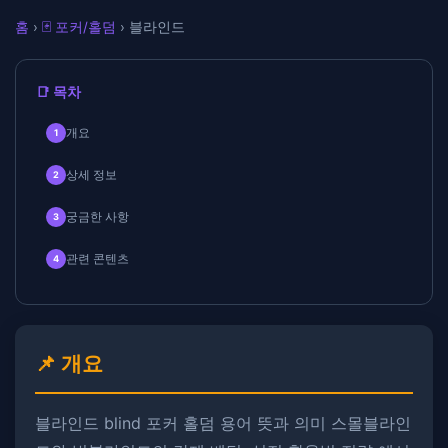
홈
›
🃏 포커/홀덤
› 블라인드
📑 목차
개요
1
상세 정보
2
궁금한 사항
3
관련 콘텐츠
4
📌 개요
블라인드 blind 포커 홀덤 용어 뜻과 의미 스몰블라인