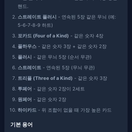
핸드.
스트레이트 플러시
- 연속된 5장 같은 무늬 (예:
5-6-7-8-9 하트)
포카드 (Four of a Kind)
- 같은 숫자 4장
풀하우스
- 같은 숫자 3장 + 같은 숫자 2장
플러시
- 같은 무늬 5장 (순서 무관)
스트레이트
- 연속된 5장 (무늬 무관)
트리플 (Three of a Kind)
- 같은 숫자 3장
투페어
- 같은 숫자 2장이 2세트
원페어
- 같은 숫자 2장
하이카드
- 위 조합이 없을 때 가장 높은 카드
기본 용어