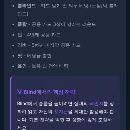
블라인드
- 카드 받기 전 의무 베팅 (스몰/빅 블라
인드)
플랍
- 공용 카드 3장이 깔리는 라운드
턴
- 4번째 공용 카드
리버
- 5번째 마지막 공용 카드
팟
- 베팅금 총합
올인
- 보유 칩 전액 베팅
💡 Blind에서의 핵심 전략
Blind에서 승률을 높이려면 상대의
레인지
를 정
확히 읽고 자신의
포지션
을 최대한 활용해야 합
니다. ​​기본 전략을 익힌 후 상황에 맞게 조절하
세요.