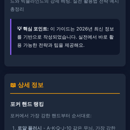
드와 빅블라인드의 강제 베팅. 실전 활용법 전략 예시
총정리
💡 핵심 포인트:
이 가이드는 2026년 최신 정보
를 기반으로 작성되었습니다. 실전에서 바로 활
용 가능한 전략과 팁을 제공해요.
📖 상세 정보
포커 핸드 랭킹
포커에서 가장 강한 핸드부터 순서대로:
로얄 플러시
- A-K-Q-J-10 같은 무늬. ​가장 강한