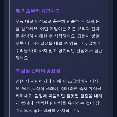
📚 기초부터 차근차근
​무료 데모 버전으로 충분히 연습한 뒤 실제 돈
을 걸으세요. 어떤 게임이든 기본 규칙과 전략
을 완벽히 이해한 후 시작하세요. ​​경험이 쌓일
수록 더 나은 결정을 내릴 수 있습니다. 급하게
수익을 내려 하지 말고 장기적인 관점에서 접근
하세요.
⚖️ 감정 관리의 중요성
연승 시 자만하거나 연패 시 조급해하지 마세
요. ​틸트(감정적 플레이) 상태라면 즉시 휴식을
취하세요. 감정에 휘둘리면 잘못된 결정을 내리
게 됩니다. ​냉정한 판단력을 유지하는 것이 장
기적으로 좋은 결과를 가져옵니다.