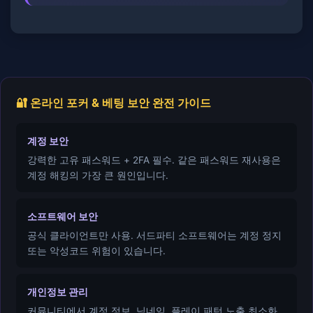
🔐 온라인 포커 & 베팅 보안 완전 가이드
계정 보안
강력한 고유 패스워드 + 2FA 필수. 같은 패스워드 재사용은
계정 해킹의 가장 큰 원인입니다.
소프트웨어 보안
공식 클라이언트만 사용. 서드파티 소프트웨어는 계정 정지
또는 악성코드 위험이 있습니다.
개인정보 관리
커뮤니티에서 계정 정보, 닉네임, 플레이 패턴 노출 최소화.