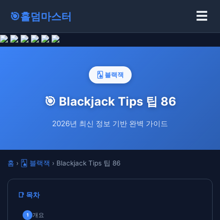
☰
🎯
홀덤마스터
🂡 블랙잭
🎯 Blackjack Tips 팁 86
2026년 최신 정보 기반 완벽 가이드
홈
›
🂡 블랙잭
› Blackjack Tips 팁 86
📑 목차
개요
1