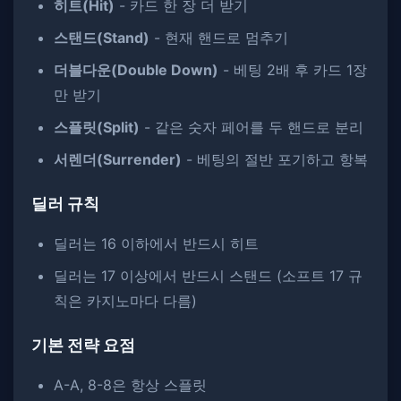
히트(Hit)
- 카드 한 장 더 받기
스탠드(Stand)
- 현재 핸드로 멈추기
더블다운(Double Down)
- 베팅 2배 후 카드 1장
만 받기
스플릿(Split)
- 같은 숫자 페어를 두 핸드로 분리
서렌더(Surrender)
- 베팅의 절반 포기하고 항복
딜러 규칙
딜러는 16 이하에서 반드시 히트
딜러는 17 이상에서 반드시 스탠드 (소프트 17 규
칙은 카지노마다 다름)
기본 전략 요점
A-A, 8-8은 항상 스플릿