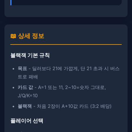
📖 상세 정보
블랙잭 기본 규칙
목표
- 딜러보다 21에 가깝게, 단 21 초과 시 버스
트로 패배
카드 값
- A=1 또는 11, 2~10=숫자 그대로,
J/Q/K=10
블랙잭
- 처음 2장이 A+10값 카드 (3:2 배당)
플레이어 선택