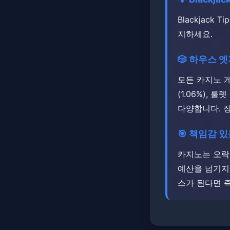
Blackjack
지하세요.
🎲 하우스 
모든 카지노 
(1.06%),
다양합니다. 
🎯 책임감 
카지노는 오락의
예산을 넘기지
스가 된다면 