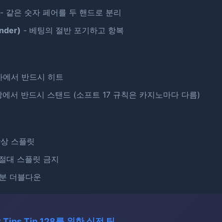
- 같은 숫자 페어를 두 핸드로 분리
nder)
- 베팅의 절반 포기하고 항복
이하에서 반드시 히트
상에서 반드시 스탠드 (소프트 17 규칙은 카지노마다 다름)
 항상 스플릿
5는 절대 스플릿 금지
부분 더블다운
ck Tips Tip 128를 위한 실전 팁