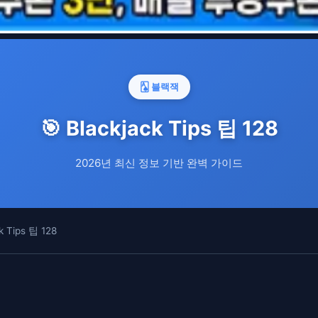
🂡 블랙잭
🎯 Blackjack Tips 팁 128
2026년 최신 정보 기반 완벽 가이드
k Tips 팁 128