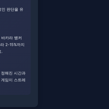
관적인 판단을 유
), 바카라 뱅커
라 2-15%까지
.
 ​정해진 시간과
. 게임이 스트레