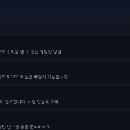
로 수익을 낼 수 있는 유일한 방법.
도 5-10% 더 높은 배당이 가능합니다.
이 필요합니다. 배당 변동폭 주의.
다양한 변수를 종합 분석하세요.