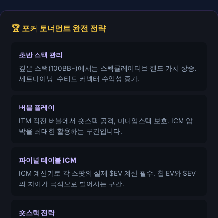
🏆 포커 토너먼트 완전 전략
초반 스택 관리
깊은 스택(100BB+)에서는 스펙큘레이티브 핸드 가치 상승.
세트마이닝, 수티드 커넥터 수익성 증가.
버블 플레이
ITM 직전 버블에서 숏스택 공격, 미디엄스택 보호. ICM 압
박을 최대한 활용하는 구간입니다.
파이널 테이블 ICM
ICM 계산기로 각 스팟의 실제 $EV 계산 필수. 칩 EV와 $EV
의 차이가 극적으로 벌어지는 구간.
숏스택 전략