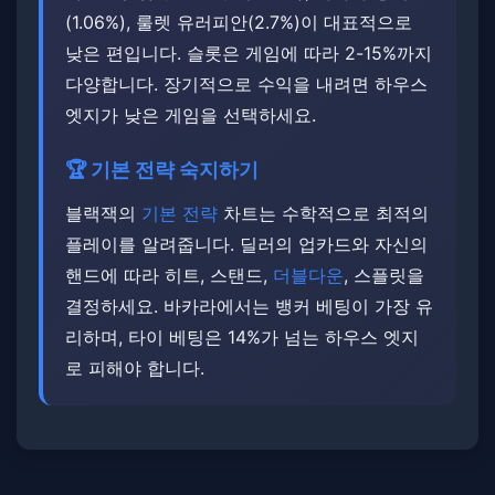
(1.06%), 룰렛 유러피안(2.7%)이 대표적으로
낮은 편입니다. ​​슬롯은 게임에 따라 2-15%까지
다양합니다. 장기적으로 수익을 내려면 하우스
엣지가 낮은 게임을 선택하세요.
🏆 기본 전략 숙지하기
블랙잭의
기본 전략
차트는 수학적으로 최적의
플레이를 알려줍니다. 딜러의 업카드와 자신의
핸드에 따라 히트, 스탠드,
더블다운
, 스플릿을
결정하세요. ​바카라에서는 뱅커 베팅이 가장 유
리하며, 타이 베팅은 14%가 넘는 하우스 엣지
로 피해야 합니다.