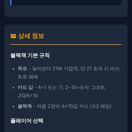
📖 상세 정보
블랙잭 기본 규칙
목표
- 딜러보다 21에 가깝게, 단 21 초과 시 버스
트로 패배
카드 값
- A=1 또는 11, 2~10=숫자 그대로,
J/Q/K=10
블랙잭
- 처음 2장이 A+10값 카드 (3:2 배당)
플레이어 선택