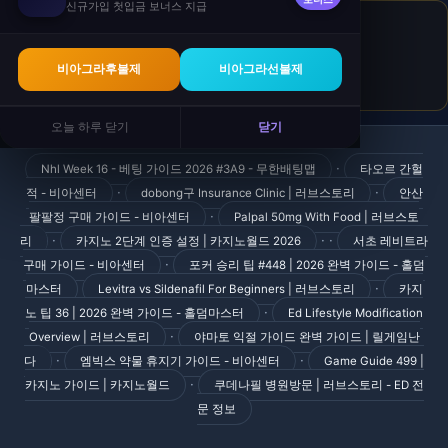
신규가입 첫입금 보너스 지급
비바카지노
- 온라인카지노
신규가입 후 첫입금 보너스 지급.
비아그라후불제
비아그라선불제
🎁 롤링조건 500%
오늘 하루 닫기
닫기
·
Nhl Week 16 - 베팅 가이드 2026 #3A9 - 무한배팅맵
타오르 간헐
·
·
적 - 비아센터
dobong구 Insurance Clinic | 러브스토리
안산
·
팔팔정 구매 가이드 - 비아센터
Palpal 50mg With Food | 러브스토
·
· ·
리
카지노 2단계 인증 설정 | 카지노월드 2026
서초 레비트라
·
구매 가이드 - 비아센터
포커 승리 팁 #448 | 2026 완벽 가이드 - 홀덤
·
마스터
Levitra vs Sildenafil For Beginners | 러브스토리
카지
·
노 팁 36 | 2026 완벽 가이드 - 홀덤마스터
Ed Lifestyle Modification
·
Overview | 러브스토리
야마토 익절 가이드 완벽 가이드 | 릴게임난
·
·
다
엠빅스 약물 휴지기 가이드 - 비아센터
Game Guide 499 |
·
카지노 가이드 | 카지노월드
쿠데나필 병원방문 | 러브스토리 - ED 전
문 정보