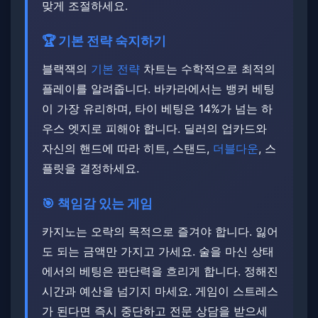
맞게 조절하세요.
🏆 기본 전략 숙지하기
블랙잭의
기본 전략
차트는 수학적으로 최적의
플레이를 알려줍니다. ​바카라에서는 뱅커 베팅
이 가장 유리하며, 타이 베팅은 14%가 넘는 하
우스 엣지로 피해야 합니다. ​​딜러의 업카드와
자신의 핸드에 따라 히트, 스탠드,
더블다운
, 스
플릿을 결정하세요.
🎯 책임감 있는 게임
카지노는 오락의 목적으로 즐겨야 합니다. ​​잃어
도 되는 금액만 가지고 가세요. ​​술을 마신 상태
에서의 베팅은 판단력을 흐리게 합니다. ​​정해진
시간과 예산을 넘기지 마세요. ​게임이 스트레스
가 된다면 즉시 중단하고 전문 상담을 받으세