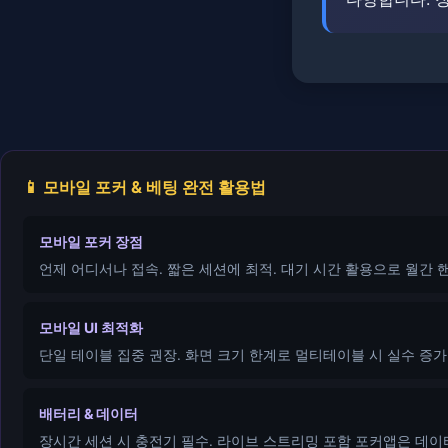
📱 모바일 포커 & 베팅 완전 활용법
모바일 포커 장점
언제 어디서나 접속. 짧은 세션에 최적. 대기 시간 활용으로 월간 핸
모바일 UI 최적화
단일 테이블 집중 권장. 화면 크기 한계로 멀티테이블 시 실수 증가
배터리 & 데이터
장시간 세션 시 충전기 필수. 라이브 스트리밍 포함 포커앱은 데이터 소