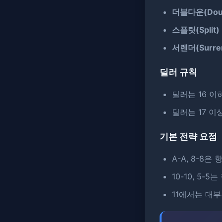
더블다운(Doub
스플릿(Split)
서렌더(Surre
딜러 규칙
딜러는 16 
딜러는 17 이
기본 전략 요점
A-A, 8-8은
10-10, 5-
11에서는 대