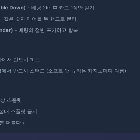
le Down)
- 베팅 2배 후 카드 1장만 받기
- 같은 숫자 페어를 두 핸드로 분리
nder)
- 베팅의 절반 포기하고 항복
이하에서 반드시 히트
상에서 반드시 스탠드 (소프트 17 규칙은 카지노마다 다름)
 항상 스플릿
5는 절대 스플릿 금지
부분 더블다운