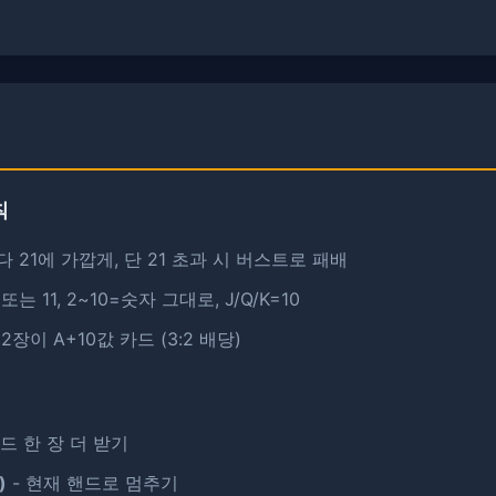
칙
다 21에 가깝게, 단 21 초과 시 버스트로 패배
 또는 11, 2~10=숫자 그대로, J/Q/K=10
2장이 A+10값 카드 (3:2 배당)
카드 한 장 더 받기
)
- 현재 핸드로 멈추기