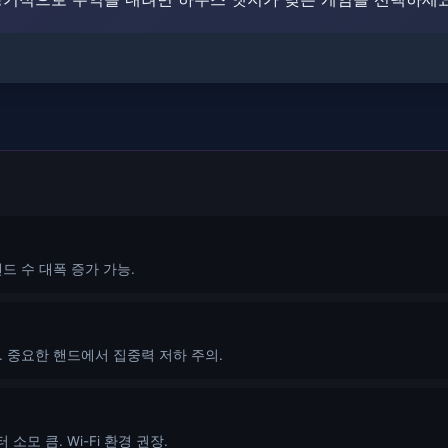
드 수 대폭 증가 가능.
. 중요한 핸드에서 집중력 저하 주의.
모 큼. Wi-Fi 환경 권장.