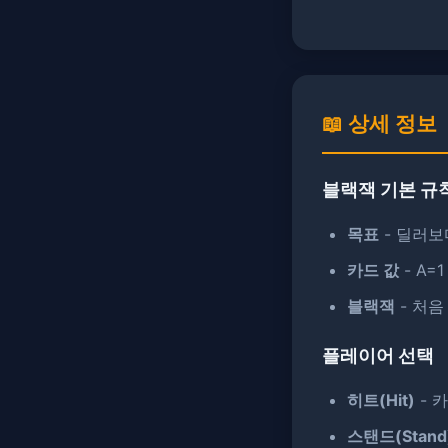
📖 상세 정보
블랙잭 기본 규
목표
- 딜러보
카드 값
- A=1
블랙잭
- 처음 
플레이어 선택
히트(Hit)
- 
스탠드(Stand