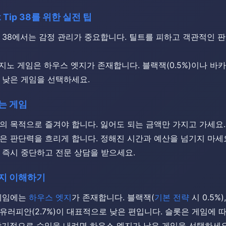
ck Tip 38를 위한 실전 팁
k Tip 38에서는 감정 관리가 중요합니다. 틸트를 피하고 객관적인
 카지노 게임은 하우스 엣지가 존재합니다. 블랙잭(0.5%)이나 바카라
 낮은 게임을 선택하세요.
있는 게임
 목적으로 즐겨야 합니다. 잃어도 되는 금액만 가지고 가세요. 
 판단력을 흐리게 합니다. ​정해진 시간과 예산을 넘기지 마세요
 즉시 중단하고 전문 상담을 받으세요.
엣지 이해하기
게임에는
하우스 엣지
가 존재합니다. 블랙잭(
기본 전략
시 0.5%
룰렛 유러피안(2.7%)이 대표적으로 낮은 편입니다. ​​슬롯은 게임에 
장기적으로 수익을 내려면 하우스 엣지가 낮은 게임을 선택하세요