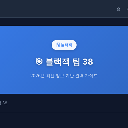
홈
🂡 블랙잭
🎯 블랙잭 팁 38
2026년 최신 정보 기반 완벽 가이드
 38