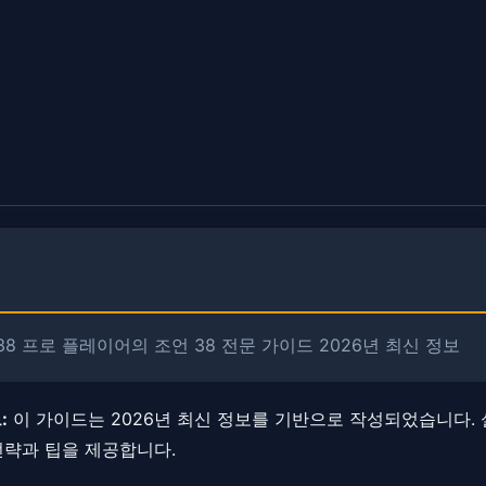
38 프로 플레이어의 조언 38 전문 가이드 2026년 최신 정보
:
이 가이드는 2026년 최신 정보를 기반으로 작성되었습니다. ​
전략과 팁을 제공합니다.