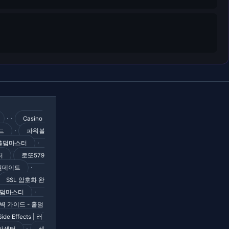
· ·
Casino
·
드
파워볼
·
- 홀덤마스터
터
로또579
·
원데이트
SSL 암호화 완
·
 홀덤마스터
 완벽 가이드 - 홀덤
Side Effects | 러
·