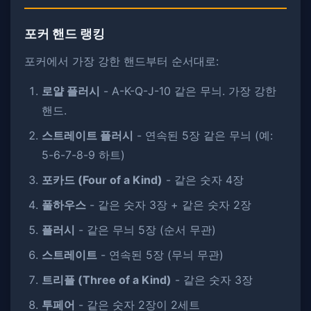
포커 핸드 랭킹
포커에서 가장 강한 핸드부터 순서대로:
로얄 플러시
- A-K-Q-J-10 같은 무늬. 가장 강한
핸드.
스트레이트 플러시
- 연속된 5장 같은 무늬 (예:
5-6-7-8-9 하트)
포카드 (Four of a Kind)
- 같은 숫자 4장
풀하우스
- 같은 숫자 3장 + 같은 숫자 2장
플러시
- 같은 무늬 5장 (순서 무관)
스트레이트
- 연속된 5장 (무늬 무관)
트리플 (Three of a Kind)
- 같은 숫자 3장
투페어
- 같은 숫자 2장이 2세트