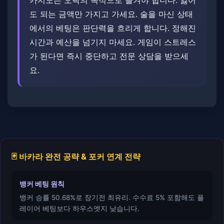
카지노는 오락의 목적으로 즐겨야 합니다. 잃어
도 되는 금액만 가지고 가세요. 술을 마신 상태
에서의 베팅은 판단력을 흐리게 합니다. ​정해진
시간과 예산을 넘기지 마세요. ​​게임이 스트레스
가 된다면 즉시 중단하고 전문 상담을 받으세
요.
🃏 바카라 완전 공략 & 포커 연계 전략
뱅커 베팅 원칙
뱅커 승률 50.68%로 장기전 최유리. 수수료 5% 포함해도 플
레이어 베팅보다 하우스엣지 낮습니다.