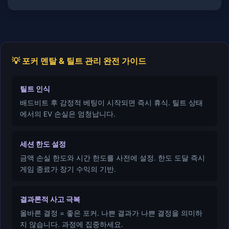
💡 포커 멘탈 & 틸트 관리 완전 가이드
틸트 인식
배드비트 후 감정적 베팅이 시작되면 즉시 휴식. 틸트 상태
에서의 EV 손실은 엄청납니다.
세션 한도 설정
금액 손실 한도와 시간 한도를 사전에 설정. 한도 도달 즉시
게임 종료가 장기 수익의 기반.
결과론적 사고 극복
올바른 결정 = 좋은 포커. 나쁜 결과가 나쁜 결정을 의미하
지 않습니다. 과정에 집중하세요.