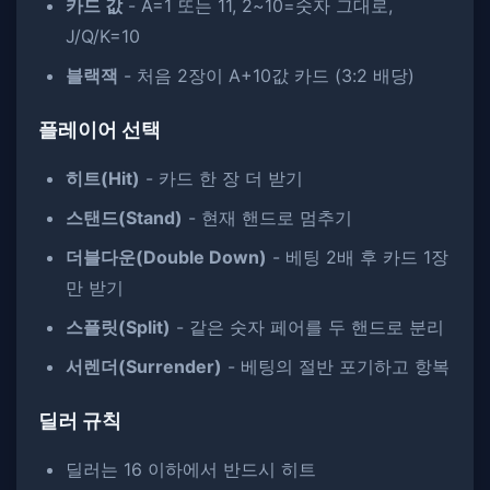
카드 값
- A=1 또는 11, 2~10=숫자 그대로,
J/Q/K=10
블랙잭
- 처음 2장이 A+10값 카드 (3:2 배당)
플레이어 선택
히트(Hit)
- 카드 한 장 더 받기
스탠드(Stand)
- 현재 핸드로 멈추기
더블다운(Double Down)
- 베팅 2배 후 카드 1장
만 받기
스플릿(Split)
- 같은 숫자 페어를 두 핸드로 분리
서렌더(Surrender)
- 베팅의 절반 포기하고 항복
딜러 규칙
딜러는 16 이하에서 반드시 히트