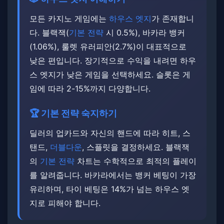
모든 카지노 게임에는
하우스 엣지
가 존재합니
다. ​​블랙잭(
기본 전략
시 0.5%), 바카라 뱅커
(1.06%), 룰렛 유러피안(2.7%)이 대표적으로
낮은 편입니다. 장기적으로 수익을 내려면 하우
스 엣지가 낮은 게임을 선택하세요. ​슬롯은 게
임에 따라 2-15%까지 다양합니다.
🏆 기본 전략 숙지하기
딜러의 업카드와 자신의 핸드에 따라 히트, 스
탠드,
더블다운
, 스플릿을 결정하세요. 블랙잭
의
기본 전략
차트는 수학적으로 최적의 플레이
를 알려줍니다. ​​바카라에서는 뱅커 베팅이 가장
유리하며, 타이 베팅은 14%가 넘는 하우스 엣
지로 피해야 합니다.