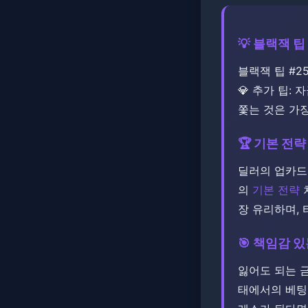
💡 블랙잭 팁 
블랙잭 팁 #2
💎 추가 팁:
쫓는 것은 가
🏆 기본 전
​​딜러의 업카
의
기본 전략
장 유리하며, 
🎯 책임감 
​​잃어도 되는
태에서의 베팅은