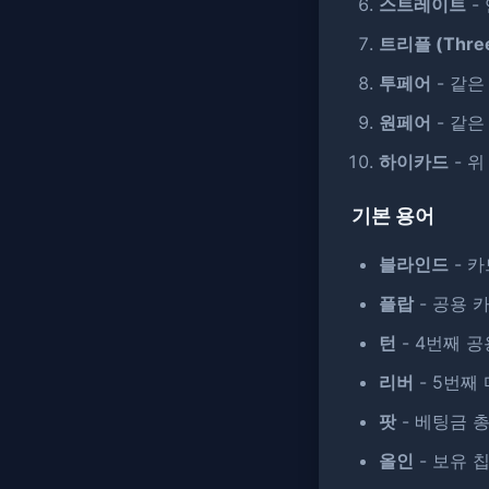
스트레이트
-
트리플 (Three 
투페어
- 같은
원페어
- 같은
하이카드
- 위
기본 용어
블라인드
- 카
플랍
- 공용 
턴
- 4번째 공
리버
- 5번째
팟
- 베팅금 
올인
- 보유 