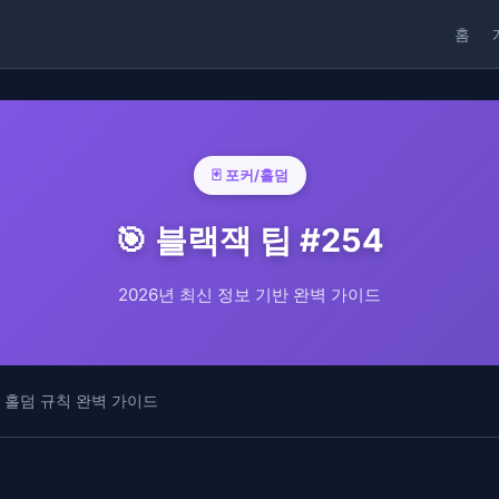
홈
🃏 포커/홀덤
🎯 블랙잭 팁 #254
2026년 최신 정보 기반 완벽 가이드
 홀덤 규칙 완벽 가이드