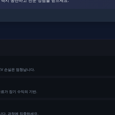
 즉시 중단하고 전문 상담을 받으세요.
EV 손실은 엄청납니다.
종료가 장기 수익의 기반.
니다. 과정에 집중하세요.