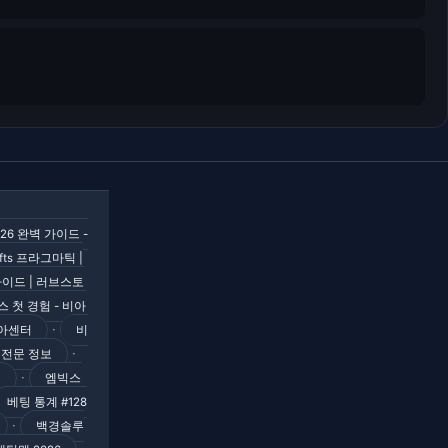
26 완벽 가이드 -
Gifts 프라그마틱 |
이드 | 러브스토
 첫 경험 - 비아
·
비아센터
비
·
 전문 정보
·
터
엠빅스
베팅 통계 #128
·
백경솔루