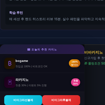
학습 루틴
매 세션 후 핸드 히스토리 리뷰 15분. 실수 패턴을 파악하고 지속
🎰 오늘의 추천 카지노
1xBet
비바카지노
- 스포츠베팅
세계 최대 스포츠베팅! 축구,농구,e스포츠. 업계
신규가입 후 첫
bcgame
₿
180%
최고 배당.
🎁 롤링조건 5
보너스
첫입금 180% | 비트코인 OK
🎁 첫입금100%(최대€130)
라카지노
🃏
첫충
30%
첫충 30% | 이벤트 5% 진행
비아그라선불제
비아그라후불제