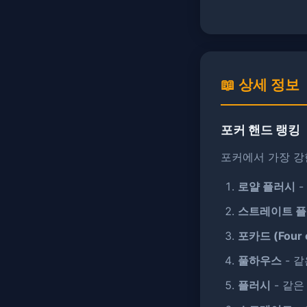
📖 상세 정보
포커 핸드 랭킹
포커에서 가장 강
로얄 플러시
-
스트레이트 
포카드 (Four o
풀하우스
- 같
플러시
- 같은