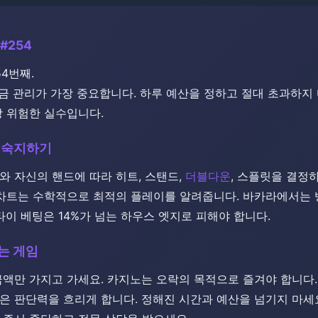
#254
54번째.
 자금 관리가 가장 중요합니다. 하루 예산을 정하고 절대 초과하지 마
장 위험한 실수입니다.
략 숙지하기
드와 자신의 핸드에 따라 히트, 스탠드,
더블다운
, 스플릿을 결정
차트는 수학적으로 최적의 플레이를 알려줍니다. 바카라에서는 
타이 베팅은 14%가 넘는 하우스 엣지로 피해야 합니다.
있는 게임
 금액만 가지고 가세요. 카지노는 오락의 목적으로 즐겨야 합니다. 
 판단력을 흐리게 합니다. ​​정해진 시간과 예산을 넘기지 마세요