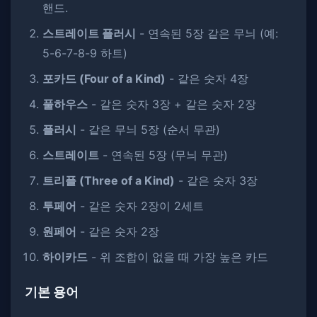
핸드.
스트레이트 플러시
- 연속된 5장 같은 무늬 (예:
5-6-7-8-9 하트)
포카드 (Four of a Kind)
- 같은 숫자 4장
풀하우스
- 같은 숫자 3장 + 같은 숫자 2장
플러시
- 같은 무늬 5장 (순서 무관)
스트레이트
- 연속된 5장 (무늬 무관)
트리플 (Three of a Kind)
- 같은 숫자 3장
투페어
- 같은 숫자 2장이 2세트
원페어
- 같은 숫자 2장
하이카드
- 위 조합이 없을 때 가장 높은 카드
기본 용어