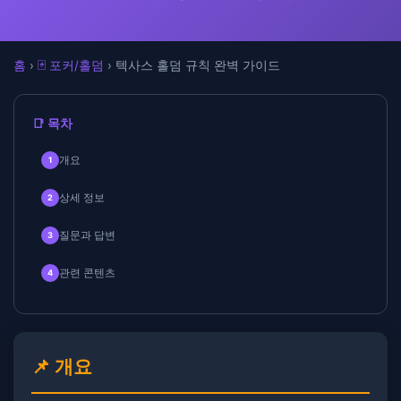
홈
›
🃏 포커/홀덤
› 텍사스 홀덤 규칙 완벽 가이드
📑 목차
개요
1
상세 정보
2
질문과 답변
3
관련 콘텐츠
4
📌 개요