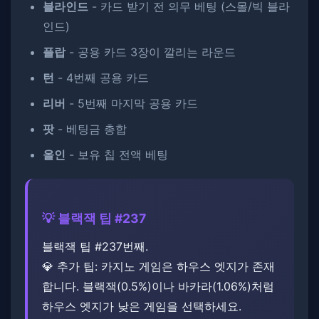
블라인드
- 카드 받기 전 의무 베팅 (스몰/빅 블라
인드)
플랍
- 공용 카드 3장이 깔리는 라운드
턴
- 4번째 공용 카드
리버
- 5번째 마지막 공용 카드
팟
- 베팅금 총합
올인
- 보유 칩 전액 베팅
💡 블랙잭 팁 #237
블랙잭 팁 #237번째.
💎 추가 팁: 카지노 게임은 하우스 엣지가 존재
합니다. 블랙잭(0.5%)이나 바카라(1.06%)처럼
하우스 엣지가 낮은 게임을 선택하세요.