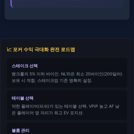
📈 포커 수익 극대화 완전 로드맵
스테이크 선택
뱅크롤의 5% 이하 바이인. NL10은 최소 20바이인(200달러)
보유 시 적합. 스테이크업 기준 명확히 설정.
테이블 선택
약한 플레이어(피쉬)가 있는 테이블 선택. VPIP 높고 AF 낮
은 플레이어 옆 자리가 최고 EV 포지션.
볼륨 관리