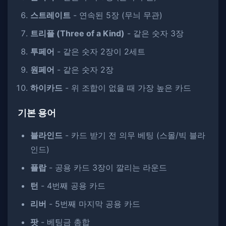
스트레이트
- 연속된 5장 (무늬 무관)
트리플 (Three of a Kind)
- 같은 숫자 3장
투페어
- 같은 숫자 2장이 2세트
원페어
- 같은 숫자 2장
하이카드
- 위 조합이 없을 때 가장 높은 카드
기본 용어
블라인드
- 카드 받기 전 의무 베팅 (스몰/빅 블라
인드)
플랍
- 공용 카드 3장이 깔리는 라운드
턴
- 4번째 공용 카드
리버
- 5번째 마지막 공용 카드
팟
- 베팅금 총합