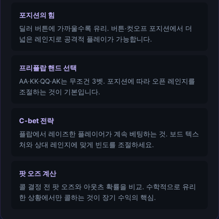
포지션의 힘
딜러 버튼에 가까울수록 유리. 버튼·컷오프 포지션에서 더
넓은 레인지로 공격적 플레이가 가능합니다.
프리플랍 핸드 선택
AA·KK·QQ·AK는 무조건 3벳. 포지션에 따라 오픈 레인지를
조절하는 것이 기본입니다.
C-bet 전략
플랍에서 레이즈한 플레이어가 계속 베팅하는 것. 보드 텍스
처와 상대 레인지에 맞게 빈도를 조절하세요.
팟 오즈 계산
콜 결정 전 팟 오즈와 아웃츠 확률을 비교. 수학적으로 유리
한 상황에서만 콜하는 것이 장기 수익의 핵심.