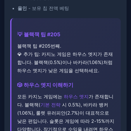
올인
- 보유 칩 전액 베팅
💡 블랙잭 팁 #205
블랙잭 팁 #205번째.
💎 추가 팁: 카지노 게임은 하우스 엣지가 존재
합니다. ​​블랙잭(0.5%)이나 바카라(1.06%)처럼
하우스 엣지가 낮은 게임을 선택하세요.
🎲 하우스 엣지 이해하기
모든 카지노 게임에는
하우스 엣지
가 존재합니
다. 블랙잭(
기본 전략
시 0.5%), 바카라 뱅커
(1.06%), 룰렛 유러피안(2.7%)이 대표적으로
낮은 편입니다. 슬롯은 게임에 따라 2-15%까지
다양합니다. ​장기적으로 수익을 내려면 하우스