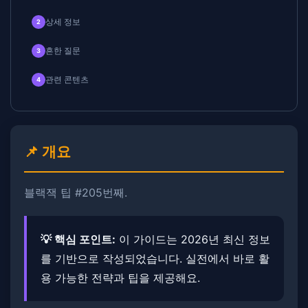
상세 정보
2
흔한 질문
3
관련 콘텐츠
4
📌 개요
블랙잭 팁 #205번째.
💡 핵심 포인트:
이 가이드는 2026년 최신 정보
를 기반으로 작성되었습니다. 실전에서 바로 활
용 가능한 전략과 팁을 제공해요.