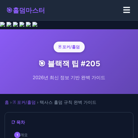
☰
🎯
홀덤마스터
🃏 포커/홀덤
🎯 블랙잭 팁 #205
2026년 최신 정보 기반 완벽 가이드
홈
›
🃏 포커/홀덤
› 텍사스 홀덤 규칙 완벽 가이드
📑 목차
개요
1