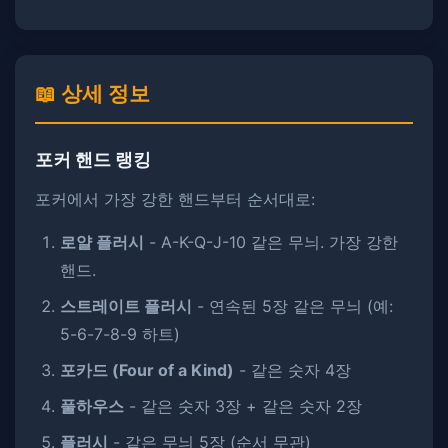
📖 상세 정보
포커 핸드 랭킹
포커에서 가장 강한 핸드부터 순서대로:
로얄 플러시
- A-K-Q-J-10 같은 무늬. 가장 강한
핸드.
스트레이트 플러시
- 연속된 5장 같은 무늬 (예:
5-6-7-8-9 하트)
포카드 (Four of a Kind)
- 같은 숫자 4장
풀하우스
- 같은 숫자 3장 + 같은 숫자 2장
플러시
- 같은 무늬 5장 (순서 무관)