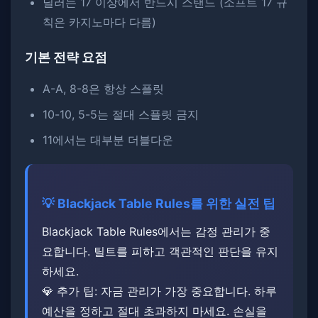
딜러는 17 이상에서 반드시 스탠드 (소프트 17 규
칙은 카지노마다 다름)
기본 전략 요점
A-A, 8-8은 항상 스플릿
10-10, 5-5는 절대 스플릿 금지
11에서는 대부분 더블다운
💡 Blackjack Table Rules를 위한 실전 팁
Blackjack Table Rules에서는 감정 관리가 중
요합니다. ​틸트를 피하고 객관적인 판단을 유지
하세요.
💎 추가 팁: 자금 관리가 가장 중요합니다. 하루
예산을 정하고 절대 초과하지 마세요. ​손실을