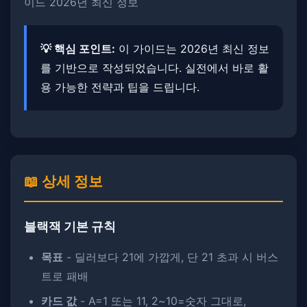
이드 2026년 최신 정보
💡 핵심 포인트:
이 가이드는 2026년 최신 정보
를 기반으로 작성되었습니다. ​​실전에서 바로 활
용 가능한 전략과 팁을 드립니다.
📖 상세 정보
블랙잭 기본 규칙
목표
- 딜러보다 21에 가깝게, 단 21 초과 시 버스
트로 패배
카드 값
- A=1 또는 11, 2~10=숫자 그대로,