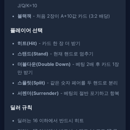
J/Q/K=10
블랙잭
- 처음 2장이 A+10값 카드 (3:2 배당)
플레이어 선택
히트(Hit)
- 카드 한 장 더 받기
스탠드(Stand)
- 현재 핸드로 멈추기
더블다운(Double Down)
- 베팅 2배 후 카드 1장
만 받기
스플릿(Split)
- 같은 숫자 페어를 두 핸드로 분리
서렌더(Surrender)
- 베팅의 절반 포기하고 항복
딜러 규칙
딜러는 16 이하에서 반드시 히트