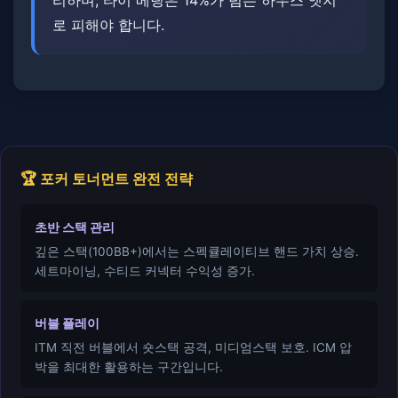
리하며, 타이 베팅은 14%가 넘는 하우스 엣지
로 피해야 합니다.
🏆 포커 토너먼트 완전 전략
초반 스택 관리
깊은 스택(100BB+)에서는 스펙큘레이티브 핸드 가치 상승.
세트마이닝, 수티드 커넥터 수익성 증가.
버블 플레이
ITM 직전 버블에서 숏스택 공격, 미디엄스택 보호. ICM 압
박을 최대한 활용하는 구간입니다.