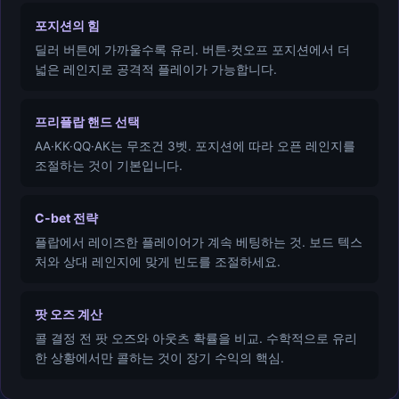
포지션의 힘
딜러 버튼에 가까울수록 유리. 버튼·컷오프 포지션에서 더
넓은 레인지로 공격적 플레이가 가능합니다.
프리플랍 핸드 선택
AA·KK·QQ·AK는 무조건 3벳. 포지션에 따라 오픈 레인지를
조절하는 것이 기본입니다.
C-bet 전략
플랍에서 레이즈한 플레이어가 계속 베팅하는 것. 보드 텍스
처와 상대 레인지에 맞게 빈도를 조절하세요.
팟 오즈 계산
콜 결정 전 팟 오즈와 아웃츠 확률을 비교. 수학적으로 유리
한 상황에서만 콜하는 것이 장기 수익의 핵심.