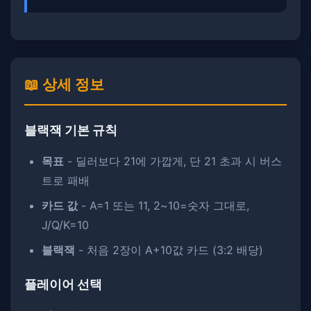
📖 상세 정보
블랙잭 기본 규칙
목표
- 딜러보다 21에 가깝게, 단 21 초과 시 버스
트로 패배
카드 값
- A=1 또는 11, 2~10=숫자 그대로,
J/Q/K=10
블랙잭
- 처음 2장이 A+10값 카드 (3:2 배당)
플레이어 선택