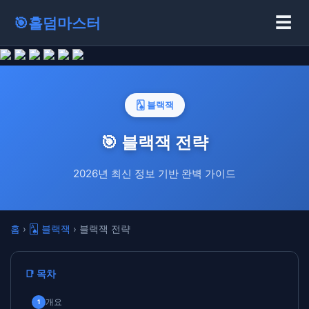
☰
🎯
홀덤마스터
🂡 블랙잭
🎯 블랙잭 전략
2026년 최신 정보 기반 완벽 가이드
홈
›
🂡 블랙잭
› 블랙잭 전략
📑 목차
개요
1