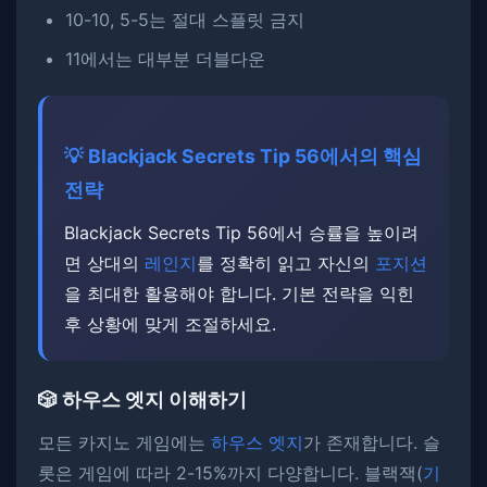
10-10, 5-5는 절대 스플릿 금지
11에서는 대부분 더블다운
💡 Blackjack Secrets Tip 56에서의 핵심
전략
Blackjack Secrets Tip 56에서 승률을 높이려
면 상대의
레인지
를 정확히 읽고 자신의
포지션
을 최대한 활용해야 합니다. ​기본 전략을 익힌
후 상황에 맞게 조절하세요.
🎲 하우스 엣지 이해하기
모든 카지노 게임에는
하우스 엣지
가 존재합니다. ​슬
롯은 게임에 따라 2-15%까지 다양합니다. ​블랙잭(
기