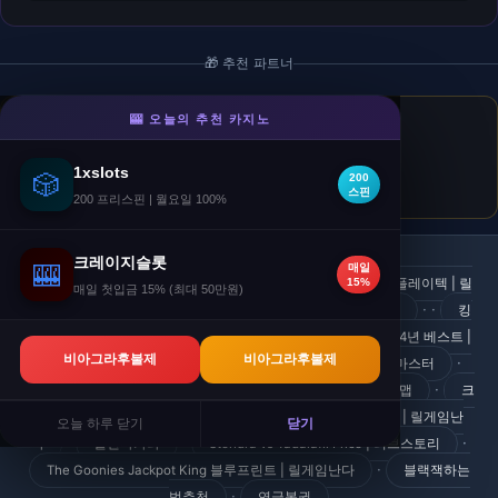
🎁 추천 파트너
🎰 오늘의 추천 카지노
다인카지노
- 온라인카지노
신규가입 후 첫입금 보너스 지급.
1xslots
🎲
200
🎁 롤링조건 500%
스핀
200 프리스핀 | 월요일 100%
크레이지슬롯
🎰
매일
· ·
Suwon Prp Treatment | 러브스토리
Lucky Babies 플레이텍 | 릴
15%
매일 첫입금 15% (최대 50만원)
·
· ·
게임난다
Fildena vs Suhagra Side Effects | 러브스토리
킹
·
나인 수티드 (K9s) | 2026 완벽 가이드 - 홀덤마스터
2024년 베스트 |
비아그라후불제
비아그라후불제
·
·
릴게임난다
포커 쿨러 의미 | 2026 완벽 가이드 - 홀덤마스터
·
How To Bet Underdogs - 베팅 가이드 2026 #42E - 무한배팅맵
크
·
리켓 배팅 가이드 2026 | 월드코인러
Beast Mode 핵쏘 | 릴게임난
오늘 하루 닫기
닫기
·
·
·
다
실전바카라
Stendra vs Tadalafil Price | 러브스토리
·
The Goonies Jackpot King 블루프린트 | 릴게임난다
블랙잭하는
·
법추천
연금복권