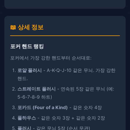
📖 상세 정보
포커 핸드 랭킹
포커에서 가장 강한 핸드부터 순서대로:
로얄 플러시
- A-K-Q-J-10 같은 무늬. ​가장 강한
핸드.
스트레이트 플러시
- 연속된 5장 같은 무늬 (예:
5-6-7-8-9 하트)
포카드 (Four of a Kind)
- 같은 숫자 4장
풀하우스
- 같은 숫자 3장 + 같은 숫자 2장
플러시
- 같은 무늬 5장 (순서 무관)