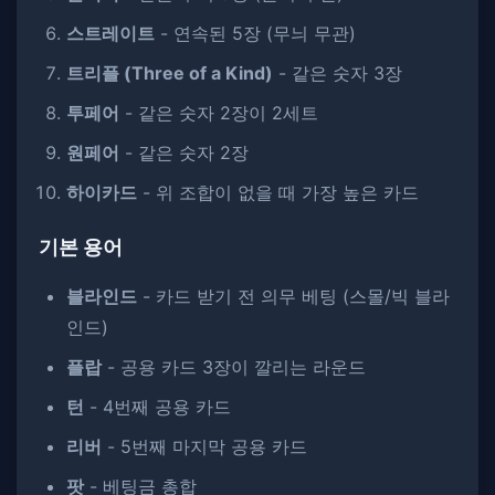
스트레이트
- 연속된 5장 (무늬 무관)
트리플 (Three of a Kind)
- 같은 숫자 3장
투페어
- 같은 숫자 2장이 2세트
원페어
- 같은 숫자 2장
하이카드
- 위 조합이 없을 때 가장 높은 카드
기본 용어
블라인드
- 카드 받기 전 의무 베팅 (스몰/빅 블라
인드)
플랍
- 공용 카드 3장이 깔리는 라운드
턴
- 4번째 공용 카드
리버
- 5번째 마지막 공용 카드
팟
- 베팅금 총합