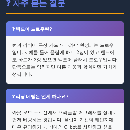
❓ 자주 묻는 질문
❓ 백도어 드로우란?
턴과 리버에 특정 카드가 나와야 완성되는 드로우
입니다. 예를 들어 플랍에 하트 2장이 있고 핸드에
도 하트가 2장 있으면 백도어 플러시 드로우입니다.
단독으로는 약하지만 다른 아웃과 합쳐지면 가치가
생깁니다.
❓ 리딩 베팅은 언제 하나요?
아웃 오브 포지션에서 프리플랍 어그레서를 상대로
먼저 베팅하는 것입니다. 플랍이 자신의 레인지에
매우 유리하거나, 상대의 C-bet을 차단하고 싶을