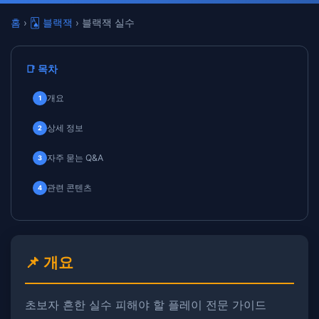
홈
›
🂡 블랙잭
› 블랙잭 실수
📑 목차
개요
1
상세 정보
2
자주 묻는 Q&A
3
관련 콘텐츠
4
📌 개요
초보자 흔한 실수 피해야 할 플레이 전문 가이드