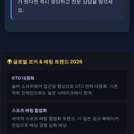
가 된다면 즉시 중단하고 전문 상담을 받으세
요.
🌍 글로벌 포커 & 베팅 트렌드 2026
GTO 대중화
솔버 소프트웨어 접근성 향상으로 GTO 전략 대중화. 기존
착취 전략만으로는 높은 스테이크에서 한계.
스포츠 베팅 합법화
세계적 스포츠 베팅 합법화 트렌드. 더 많은 정규 북메이커
진입으로 배당 경쟁 심화 예상.