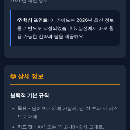
2026년 최신 정보
💡 핵심 포인트:
이 가이드는 2026년 최신 정보
를 기반으로 작성되었습니다. 실전에서 바로 활
용 가능한 전략과 팁을 제공해요.
📖 상세 정보
블랙잭 기본 규칙
목표
- 딜러보다 21에 가깝게, 단 21 초과 시 버스
트로 패배
카드 값
- A=1 또는 11, 2~10=숫자 그대로,