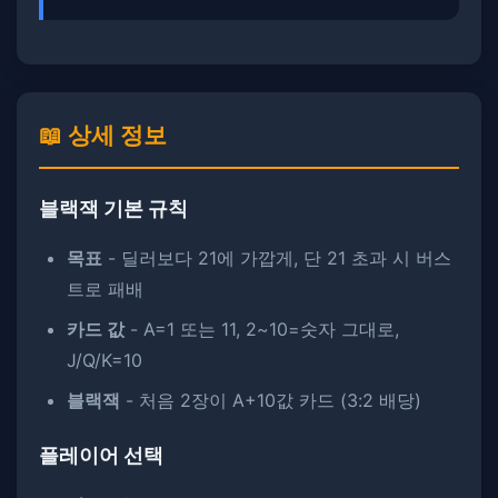
📖 상세 정보
블랙잭 기본 규칙
목표
- 딜러보다 21에 가깝게, 단 21 초과 시 버스
트로 패배
카드 값
- A=1 또는 11, 2~10=숫자 그대로,
J/Q/K=10
블랙잭
- 처음 2장이 A+10값 카드 (3:2 배당)
플레이어 선택