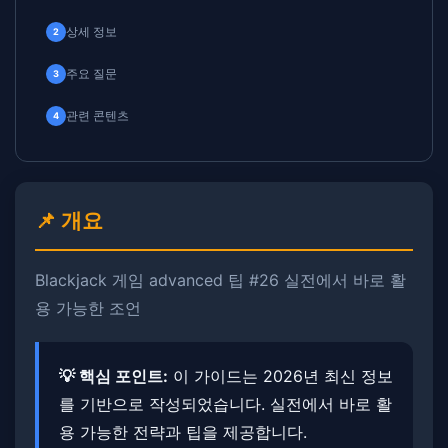
상세 정보
2
주요 질문
3
관련 콘텐츠
4
📌 개요
Blackjack 게임 advanced 팁 #26 실전에서 바로 활
용 가능한 조언
💡 핵심 포인트:
이 가이드는 2026년 최신 정보
를 기반으로 작성되었습니다. ​실전에서 바로 활
용 가능한 전략과 팁을 제공합니다.