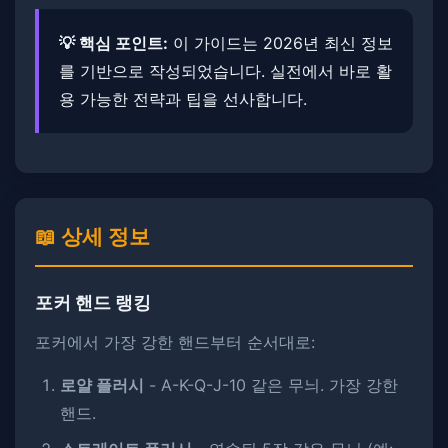
💡 핵심 포인트:
이 가이드는 2026년 최신 정보
를 기반으로 작성되었습니다. ​​실전에서 바로 활
용 가능한 전략과 팁을 선사합니다.
📖 상세 정보
포커 핸드 랭킹
포커에서 가장 강한 핸드부터 순서대로:
로얄 플러시
- A-K-Q-J-10 같은 무늬. 가장 강한
핸드.