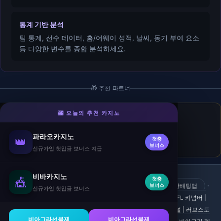
통계 기반 분석
팀 통계, 선수 데이터, 홈/어웨이 성적, 날씨, 동기 부여 요소
등 다양한 변수를 종합 분석하세요.
🎁 추천 파트너
🎰 오늘의 추천 카지노
솔카지노
- 카지노/베팅
개인롤링 콤프 0.6% · 신규회원 가입쿠폰 지급.
파라오카지노
👑
첫충
🎁 신규 가입쿠폰
보너스
신규가입 첫입금 보너스 지급
비바카지노
🎪
첫충
·
Worldcup 2026 Golden Boot - 베팅 가이드 2026 #514 - 무한배팅맵
보너스
신규가입 첫입금 보너스
·
Casino Review 493 | 카지노 가이드 | 카지노월드
NFL 키넘버 |
·
2026 완벽 가이드 - 홀덤마스터
일라이 제네릭vs오리지널 | 러브스토
비아그라선불제
비아그라선불제