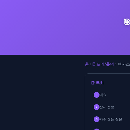

홈
›
🃏 포커/홀덤
› 텍사스
📑 목차
개요
1
상세 정보
2
자주 찾는 질문
3