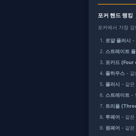
포커 핸드 랭킹
포커에서 가장 강
로얄 플러시
-
스트레이트 
포카드 (Four o
풀하우스
- 같
플러시
- 같은
스트레이트
-
트리플 (Three 
투페어
- 같은
원페어
- 같은