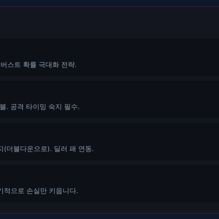
. 딜러 버스트 확률 극대화 전략.
응 더블. 공격 타이밍 숙지 필수.
금지(더블다운으로). 딜러 패 연동.
장기적으로 손실만 키웁니다.