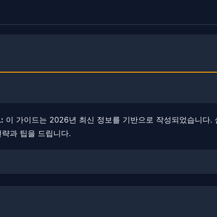
:
이 가이드는 2026년 최신 정보를 기반으로 작성되었습니다. 
전략과 팁을 드립니다.