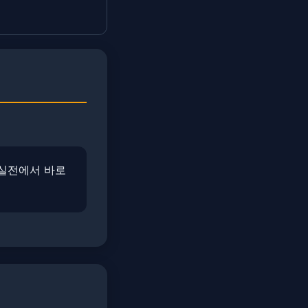
​실전에서 바로