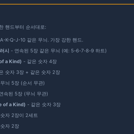
한 핸드부터 순서대로:
 A-K-Q-J-10 같은 무늬. ​가장 강한 핸드.
플러시
- 연속된 5장 같은 무늬 (예: 5-6-7-8-9 하트)
f a Kind)
- 같은 숫자 4장
은 숫자 3장 + 같은 숫자 2장
 무늬 5장 (순서 무관)
 연속된 5장 (무늬 무관)
of a Kind)
- 같은 숫자 3장
 숫자 2장이 2세트
 숫자 2장