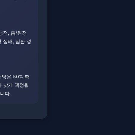
성적, 홈/원정
 상태, 심판 성
배당은 50% 확
다 낮게 책정됩
니다.