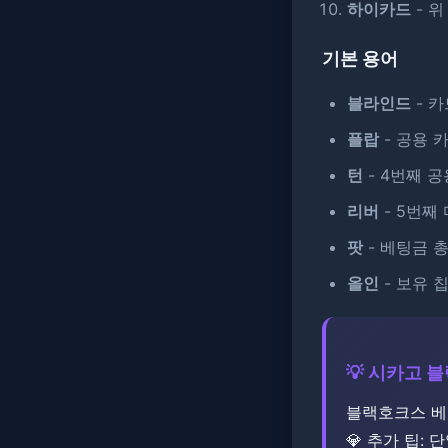
하이카드
- 위
기본 용어
블라인드
- 카
플랍
- 공용 
턴
- 4번째 공
리버
- 5번째
팟
- 베팅금 
올인
- 보유 
💡 시카고 
블랙호크스 베
💎 추가 팁