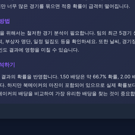
지만 너무 많은 경기를 묶으면 적중 확률이 급격히 떨어집니다.
 방법
 위해서는 철저한 경기 분석이 필요합니다. ​​팀의 최근 5경기 
적, 부상자 명단, 일정 밀집도 등을 확인하세요. 또한 날씨, 경기장
인도 결과에 영향을 미칠 수 있습니다.
분석하기
과의 확률을 반영합니다. ​​1.50 배당은 약 66.7% 확률, 2.00 
다. ​하지만 북메이커의 마진이 포함되어 있으므로 실제 확률보
 북메이커의 배당을 비교하여 가장 유리한 배당을 찾는 것이 중요합