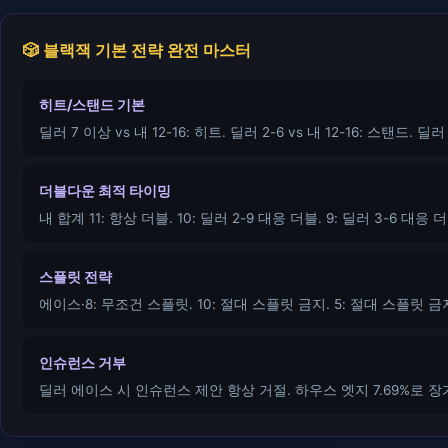
🎲 블랙잭 기본 전략 완전 마스터
히트/스탠드 기본
딜러 7 이상 vs 내 12-16: 히트. 딜러 2-6 vs 내 12-16: 스탠드
더블다운 최적 타이밍
내 합계 11: 항상 더블. 10: 딜러 2-9 대응 더블. 9: 딜러 3-6 대
스플릿 전략
에이스·8: 무조건 스플릿. 10: 절대 스플릿 금지. 5: 절대 스플릿 
인슈런스 거부
딜러 에이스 시 인슈런스 제안 항상 거절. 하우스 엣지 7.69%로 