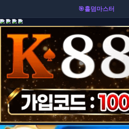
🎯
홀덤마스터