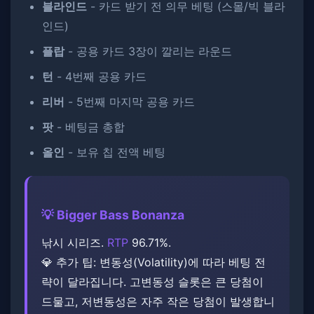
블라인드
- 카드 받기 전 의무 베팅 (스몰/빅 블라
인드)
플랍
- 공용 카드 3장이 깔리는 라운드
턴
- 4번째 공용 카드
리버
- 5번째 마지막 공용 카드
팟
- 베팅금 총합
올인
- 보유 칩 전액 베팅
💡 Bigger Bass Bonanza
낚시 시리즈. ​
RTP
96.71%.
💎 추가 팁: 변동성(Volatility)에 따라 베팅 전
략이 달라집니다. ​고변동성 슬롯은 큰 당첨이
드물고, 저변동성은 자주 작은 당첨이 발생합니