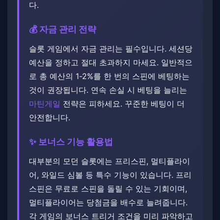
다.
💰 자금 관리 전략
슬롯 게임에서 자금 관리는 필수입니다. 세션당
예산을 정하고 절대 초과하지 마세요. ​​일반적으
로 총 예산의 1-2%를 한 번의 스핀에 베팅하는
것이 권장됩니다. 연속 손실 시 베팅을 늘리는
마틴게일
전략은 피하세요. ​꾸준한 베팅이 더
안전합니다.
✨ 보너스 기능 활용법
대부분의 모던 슬롯에는 프리스핀, 멀티플라이
어, 와일드 심볼 등 특수 기능이 있습니다. 프리
스핀은 무료로 스핀을 돌릴 수 있는 기회이며,
멀티플라이어는 당첨금을 배수로 늘려줍니다.
각 게임의 보너스 트리거 조건을 미리 파악하고