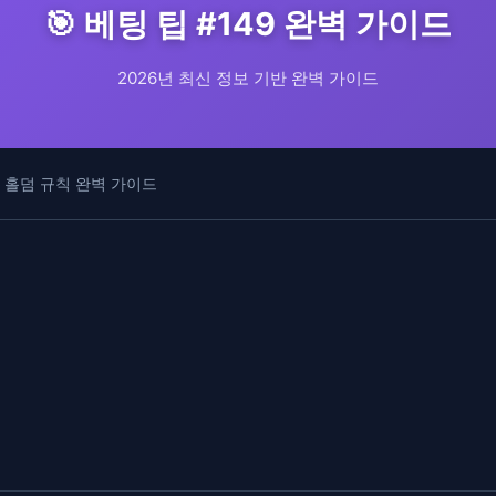
🎯 베팅 팁 #149 완벽 가이드
2026년 최신 정보 기반 완벽 가이드
 홀덤 규칙 완벽 가이드