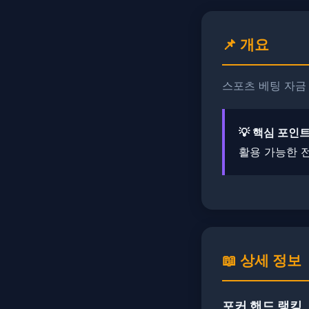
📌 개요
스포츠 베팅 자금 
💡 핵심 포인트
활용 가능한 
📖 상세 정보
포커 핸드 랭킹