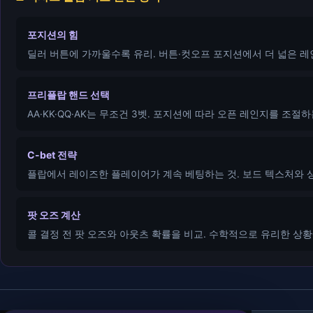
포지션의 힘
딜러 버튼에 가까울수록 유리. 버튼·컷오프 포지션에서 더 넓은 
프리플랍 핸드 선택
AA·KK·QQ·AK는 무조건 3벳. 포지션에 따라 오픈 레인지를 조절
C-bet 전략
플랍에서 레이즈한 플레이어가 계속 베팅하는 것. 보드 텍스처와 
팟 오즈 계산
콜 결정 전 팟 오즈와 아웃츠 확률을 비교. 수학적으로 유리한 상