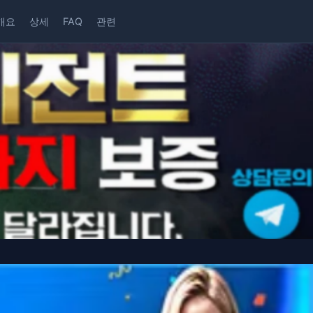
개요
상세
FAQ
관련