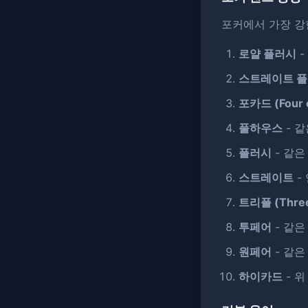
포커에서 가장 강
로얄 플러시
-
스트레이트 
포카드 (Four o
풀하우스
- 같
플러시
- 같은
스트레이트
-
트리플 (Three 
투페어
- 같은
원페어
- 같은
하이카드
- 위