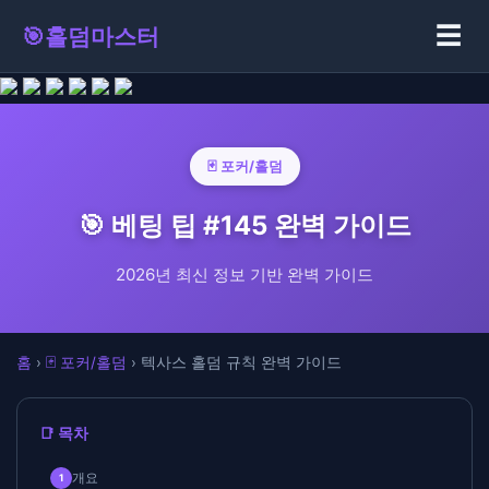
☰
🎯
홀덤마스터
🃏 포커/홀덤
🎯 베팅 팁 #145 완벽 가이드
2026년 최신 정보 기반 완벽 가이드
홈
›
🃏 포커/홀덤
› 텍사스 홀덤 규칙 완벽 가이드
📑 목차
개요
1