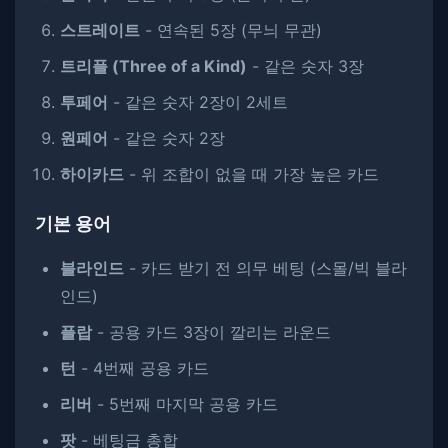
스트레이트
- 연속된 5장 (무늬 무관)
트리플 (Three of a Kind)
- 같은 숫자 3장
투페어
- 같은 숫자 2장이 2세트
원페어
- 같은 숫자 2장
하이카드
- 위 조합이 없을 때 가장 높은 카드
기본 용어
블라인드
- 카드 받기 전 의무 베팅 (스몰/빅 블라
인드)
플랍
- 공용 카드 3장이 깔리는 라운드
턴
- 4번째 공용 카드
리버
- 5번째 마지막 공용 카드
팟
- 베팅금 총합