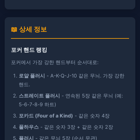
📖 상세 정보
포커 핸드 랭킹
포커에서 가장 강한 핸드부터 순서대로:
로얄 플러시
- A-K-Q-J-10 같은 무늬. 가장 강한
핸드.
스트레이트 플러시
- 연속된 5장 같은 무늬 (예:
5-6-7-8-9 하트)
포카드 (Four of a Kind)
- 같은 숫자 4장
풀하우스
- 같은 숫자 3장 + 같은 숫자 2장
플러시
- 같은 무늬 5장 (순서 무관)