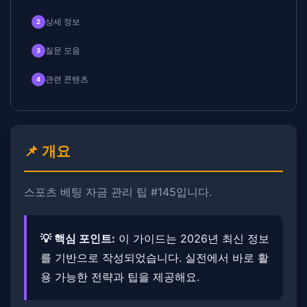
상세 정보
2
질문 모음
3
관련 콘텐츠
4
📌 개요
스포츠 베팅 자금 관리 팁 #145입니다.
💡 핵심 포인트:
이 가이드는 2026년 최신 정보
를 기반으로 작성되었습니다. ​실전에서 바로 활
용 가능한 전략과 팁을 제공해요.