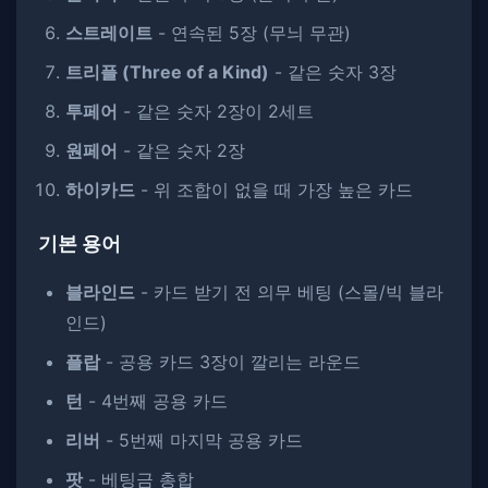
스트레이트
- 연속된 5장 (무늬 무관)
트리플 (Three of a Kind)
- 같은 숫자 3장
투페어
- 같은 숫자 2장이 2세트
원페어
- 같은 숫자 2장
하이카드
- 위 조합이 없을 때 가장 높은 카드
기본 용어
블라인드
- 카드 받기 전 의무 베팅 (스몰/빅 블라
인드)
플랍
- 공용 카드 3장이 깔리는 라운드
턴
- 4번째 공용 카드
리버
- 5번째 마지막 공용 카드
팟
- 베팅금 총합