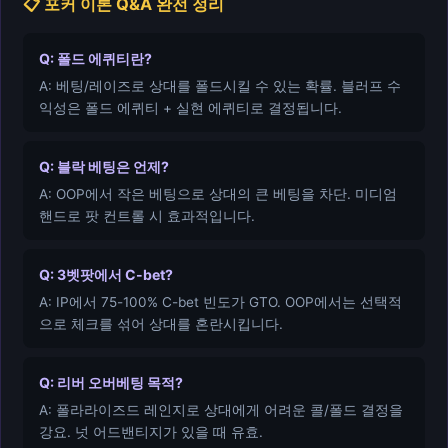
📋 포커 이론 Q&A 완전 정리
Q: 폴드 에퀴티란?
A: 베팅/레이즈로 상대를 폴드시킬 수 있는 확률. 블러프 수
익성은 폴드 에퀴티 + 실현 에퀴티로 결정됩니다.
Q: 블락 베팅은 언제?
A: OOP에서 작은 베팅으로 상대의 큰 베팅을 차단. 미디엄
핸드로 팟 컨트롤 시 효과적입니다.
Q: 3벳팟에서 C-bet?
A: IP에서 75-100% C-bet 빈도가 GTO. OOP에서는 선택적
으로 체크를 섞어 상대를 혼란시킵니다.
Q: 리버 오버베팅 목적?
A: 폴라라이즈드 레인지로 상대에게 어려운 콜/폴드 결정을
강요. 넛 어드밴티지가 있을 때 유효.