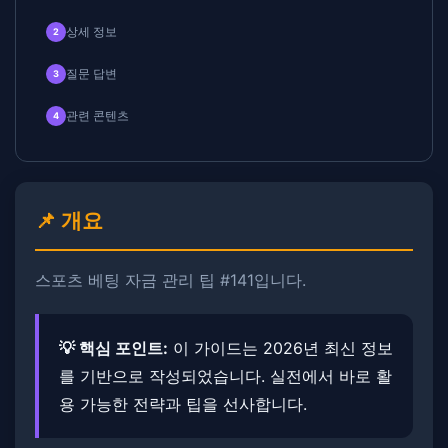
상세 정보
2
질문 답변
3
관련 콘텐츠
4
📌 개요
스포츠 베팅 자금 관리 팁 #141입니다.
💡 핵심 포인트:
이 가이드는 2026년 최신 정보
를 기반으로 작성되었습니다. ​​실전에서 바로 활
용 가능한 전략과 팁을 선사합니다.