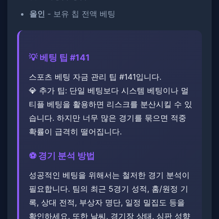
올인
- 보유 칩 전액 베팅
💡 베팅 팁 #141
스포츠 베팅 자금 관리 팁 #141입니다.
💎 추가 팁: 단일 베팅보다 시스템 베팅이나 멀
티플 베팅을 활용하면 리스크를 분산시킬 수 있
습니다. ​​하지만 너무 많은 경기를 묶으면 적중
확률이 급격히 떨어집니다.
⚽ 경기 분석 방법
성공적인 베팅을 위해서는 철저한 경기 분석이
필요합니다. ​팀의 최근 5경기 성적, 홈/원정 기
록, 상대 전적, 부상자 명단, 일정 밀집도 등을
확인하세요. ​​또한 날씨, 경기장 상태, 심판 성향