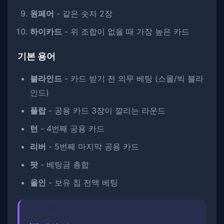
원페어
- 같은 숫자 2장
하이카드
- 위 조합이 없을 때 가장 높은 카드
기본 용어
블라인드
- 카드 받기 전 의무 베팅 (스몰/빅 블라
인드)
플랍
- 공용 카드 3장이 깔리는 라운드
턴
- 4번째 공용 카드
리버
- 5번째 마지막 공용 카드
팟
- 베팅금 총합
올인
- 보유 칩 전액 베팅