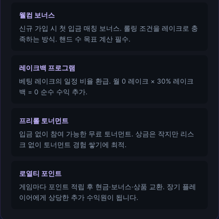
웰컴 보너스
신규 가입 시 첫 입금 매칭 보너스. 롤링 조건을 레이크로 충
족하는 방식. 핸드 수 목표 계산 필수.
레이크백 프로그램
베팅 레이크의 일정 비율 환급. 월 0 레이크 × 30% 레이크
백 = 0 순수 수익 추가.
프리롤 토너먼트
입금 없이 참여 가능한 무료 토너먼트. 상금은 작지만 리스
크 없이 토너먼트 경험 쌓기에 최적.
로열티 포인트
게임마다 포인트 적립 후 현금·보너스·상품 교환. 장기 플레
이어에게 상당한 추가 수익원이 됩니다.