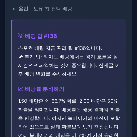
올인
- 보유 칩 전액 베팅
💡 베팅 팁 #136
스포츠 베팅 자금 관리 팁 #136입니다.
💎 추가 팁: 라이브 베팅에서는 경기 흐름을 실
시간으로 파악하는 것이 중요합니다. ​​선제골 이
후 배당 변화를 주시하세요.
📈 배당률 분석하기
​1.50 배당은 약 66.7% 확률, 2.00 배당은 50%
확률을 의미합니다. 배당률은 해당 결과의 확률
을 반영합니다. ​하지만 북메이커의 마진이 포함
되어 있으므로 실제 확률보다 낮게 책정됩니다.
​여러 북메이커의 배당을 비교하여 가장 유리한