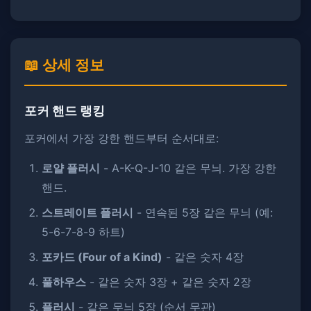
📖 상세 정보
포커 핸드 랭킹
포커에서 가장 강한 핸드부터 순서대로:
로얄 플러시
- A-K-Q-J-10 같은 무늬. ​가장 강한
핸드.
스트레이트 플러시
- 연속된 5장 같은 무늬 (예:
5-6-7-8-9 하트)
포카드 (Four of a Kind)
- 같은 숫자 4장
풀하우스
- 같은 숫자 3장 + 같은 숫자 2장
플러시
- 같은 무늬 5장 (순서 무관)