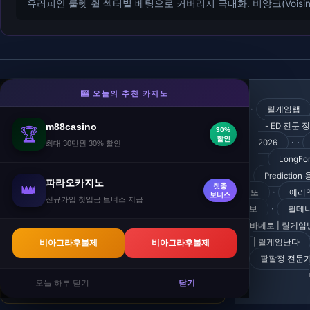
유러피안 룰렛 휠 섹터별 베팅으로 커버리지 극대화. 비앙크(Voisins), 
🎰 오늘의 추천 카지노
카심바슬롯
- 슬롯
·
릴게임랩
첫입금 20% · 매일첫입금 +5% · 10년 무사고.
m88casino
- ED 전문 
🏆
30%
🎁 첫입금 20%
할인
· ·
2026
최대 30만원 30% 할인
LongF
Predictio
파라오카지노
👑
첫충
·
또
에리악
보너스
신규가입 첫입금 보너스 지급
·
보
필데나
바네로 | 릴게임
| 릴게임난다
비아그라후불제
비아그라후불제
팔팔정 전문가
오늘 하루 닫기
닫기