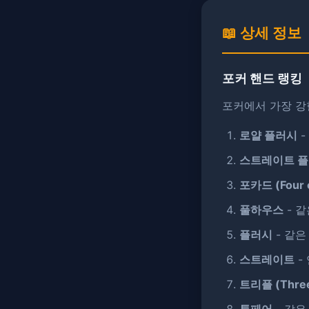
📖 상세 정보
포커 핸드 랭킹
포커에서 가장 강
로얄 플러시
-
스트레이트 
포카드 (Four o
풀하우스
- 같
플러시
- 같은
스트레이트
-
트리플 (Three 