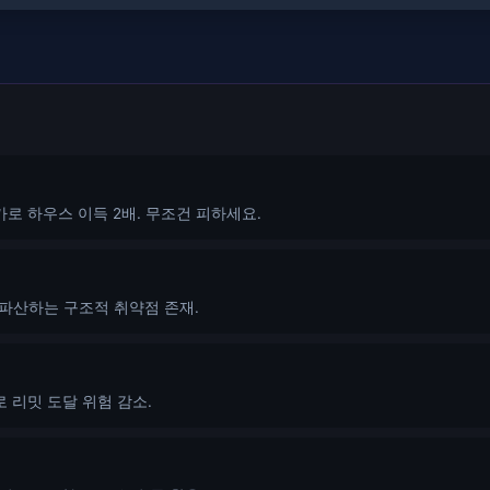
추가로 하우스 이득 2배. 무조건 피하세요.
려 파산하는 구조적 취약점 존재.
으로 리밋 도달 위험 감소.