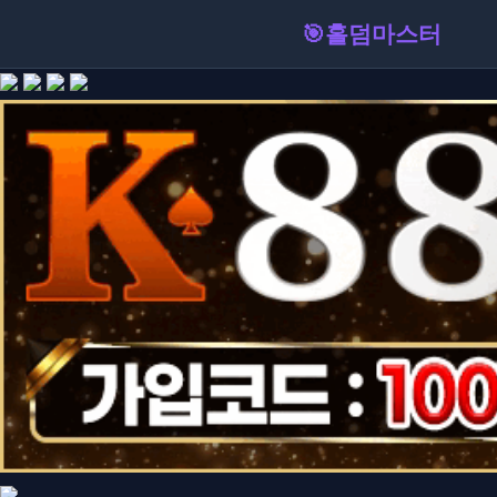
🎯
홀덤마스터