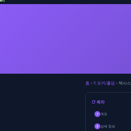
홈
›
🃏 포커/홀덤
› 텍사스
📑 목차
개요
1
상세 정보
2