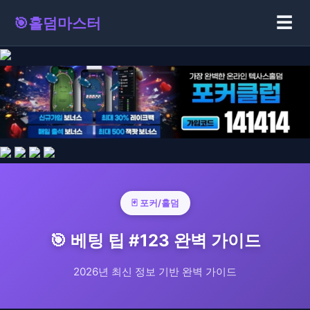
☰
🎯
홀덤마스터
🃏 포커/홀덤
🎯 베팅 팁 #123 완벽 가이드
2026년 최신 정보 기반 완벽 가이드