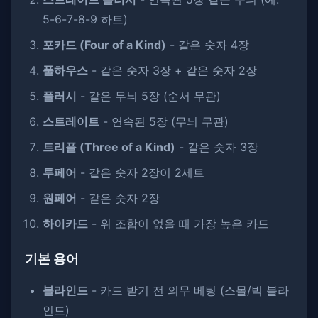
5-6-7-8-9 하트)
포카드 (Four of a Kind)
- 같은 숫자 4장
풀하우스
- 같은 숫자 3장 + 같은 숫자 2장
플러시
- 같은 무늬 5장 (순서 무관)
스트레이트
- 연속된 5장 (무늬 무관)
트리플 (Three of a Kind)
- 같은 숫자 3장
투페어
- 같은 숫자 2장이 2세트
원페어
- 같은 숫자 2장
하이카드
- 위 조합이 없을 때 가장 높은 카드
기본 용어
블라인드
- 카드 받기 전 의무 베팅 (스몰/빅 블라
인드)