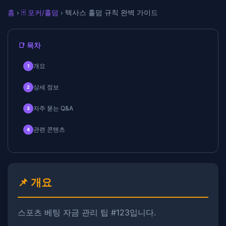
홈
›
🃏 포커/홀덤
› 텍사스 홀덤 규칙 완벽 가이드
📑 목차
개요
1
상세 정보
2
자주 묻는 Q&A
3
관련 콘텐츠
4
📌 개요
스포츠 베팅 자금 관리 팁 #123입니다.