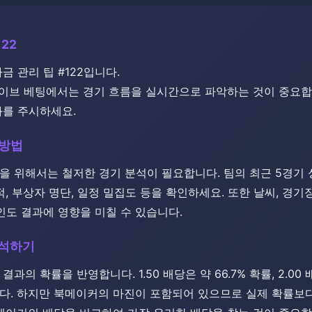
122
금 관리 팁 #122입니다.
 라이브 베팅에서는 경기 흐름을 실시간으로 파악하는 것이 중요합니
화를 주시하세요.
 방법
을 위해서는 철저한 경기 분석이 필요합니다. 팀의 최근 5경기 성
적, 부상자 명단, 일정 밀집도 등을 확인하세요. 또한 날씨, 경기장
인도 결과에 영향을 미칠 수 있습니다.
분석하기
과의 확률을 반영합니다. ​​1.50 배당은 약 66.7% 확률, 2.00 
다. ​하지만 북메이커의 마진이 포함되어 있으므로 실제 확률보