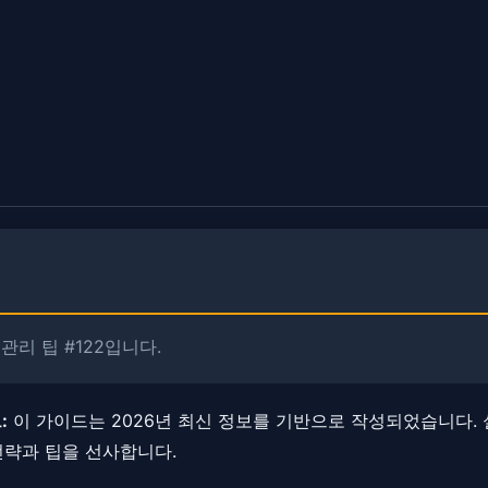
관리 팁 #122입니다.
:
이 가이드는 2026년 최신 정보를 기반으로 작성되었습니다.
전략과 팁을 선사합니다.