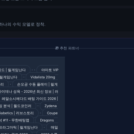
를 하나의 수익 모델로 정착.
🎁 추천 파트너
· ·
드 | 릴게임난다
야마토 VIP
·
| 릴게임난다
Vidalista 20mg
·
토리
손오공 수동 플레이 | 릴게
자이데나 성욕 - 2026년 최신 정보 | 러
레알소시에다드 배팅 가이드 2026 |
·
팅 분석 | 월드코인러
Zydena
·
r Diabetics | 러브스토리
Coupe
분석 #11 - 무한배팅맵
Dragons
·
es 프라그마틱 | 릴게임난다
매일