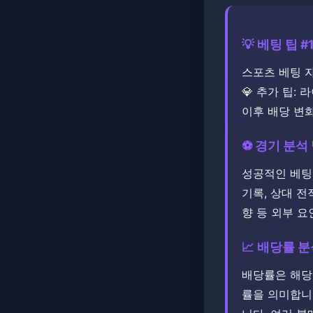
💡 베팅 팁 #
스포츠 베팅 자
💎 추가 팁:
이후 배당 변
⚽ 경기 분석
성공적인 베팅
기록, 상대 전
향 등 외부 요
📈 배당률 
배당률은 해당 결
률을 의미합니