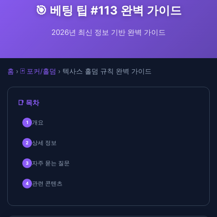
🎯 베팅 팁 #113 완벽 가이드
2026년 최신 정보 기반 완벽 가이드
홈
›
🃏 포커/홀덤
› 텍사스 홀덤 규칙 완벽 가이드
📑 목차
개요
1
상세 정보
2
자주 묻는 질문
3
관련 콘텐츠
4