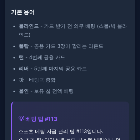
기본 용어
블라인드
- 카드 받기 전 의무 베팅 (스몰/빅 블라
인드)
플랍
- 공용 카드 3장이 깔리는 라운드
턴
- 4번째 공용 카드
리버
- 5번째 마지막 공용 카드
팟
- 베팅금 총합
올인
- 보유 칩 전액 베팅
💡 베팅 팁 #113
스포츠 베팅 자금 관리 팁 #113입니다.