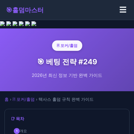
☰
🎯
홀덤마스터
🃏 포커/홀덤
🎯 베팅 전략 #249
2026년 최신 정보 기반 완벽 가이드
홈
›
🃏 포커/홀덤
› 텍사스 홀덤 규칙 완벽 가이드
📑 목차
개요
1