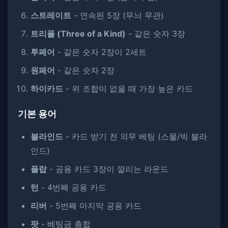
스트레이트
- 연속된 5장 (무늬 무관)
트리플 (Three of a Kind)
- 같은 숫자 3장
투페어
- 같은 숫자 2장이 2세트
원페어
- 같은 숫자 2장
하이카드
- 위 조합이 없을 때 가장 높은 카드
기본 용어
블라인드
- 카드 받기 전 의무 베팅 (스몰/빅 블라
인드)
플랍
- 공용 카드 3장이 깔리는 라운드
턴
- 4번째 공용 카드
리버
- 5번째 마지막 공용 카드
팟
- 베팅금 총합