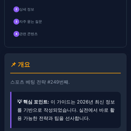
상세 정보
2
자주 묻는 질문
3
관련 콘텐츠
4
📌 개요
스포츠 베팅 전략 #249번째.
💡 핵심 포인트:
이 가이드는 2026년 최신 정보
를 기반으로 작성되었습니다. 실전에서 바로 활
용 가능한 전략과 팁을 선사합니다.