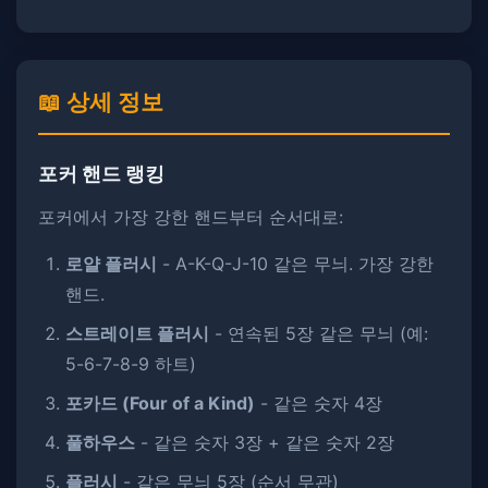
📖 상세 정보
포커 핸드 랭킹
포커에서 가장 강한 핸드부터 순서대로:
로얄 플러시
- A-K-Q-J-10 같은 무늬. ​가장 강한
핸드.
스트레이트 플러시
- 연속된 5장 같은 무늬 (예:
5-6-7-8-9 하트)
포카드 (Four of a Kind)
- 같은 숫자 4장
풀하우스
- 같은 숫자 3장 + 같은 숫자 2장
플러시
- 같은 무늬 5장 (순서 무관)