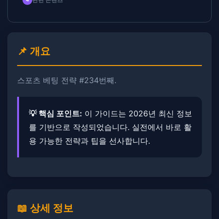
📌 개요
스포츠 베팅 전략 #234번째.
💡 핵심 포인트:
이 가이드는 2026년 최신 정보
를 기반으로 작성되었습니다. 실전에서 바로 활
용 가능한 전략과 팁을 선사합니다.
📖 상세 정보