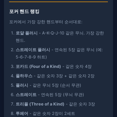
포커 핸드 랭킹
포커에서 가장 강한 핸드부터 순서대로:
로얄 플러시
- A-K-Q-J-10 같은 무늬. 가장 강한
핸드.
스트레이트 플러시
- 연속된 5장 같은 무늬 (예:
5-6-7-8-9 하트)
포카드 (Four of a Kind)
- 같은 숫자 4장
풀하우스
- 같은 숫자 3장 + 같은 숫자 2장
플러시
- 같은 무늬 5장 (순서 무관)
스트레이트
- 연속된 5장 (무늬 무관)
트리플 (Three of a Kind)
- 같은 숫자 3장
투페어
- 같은 숫자 2장이 2세트