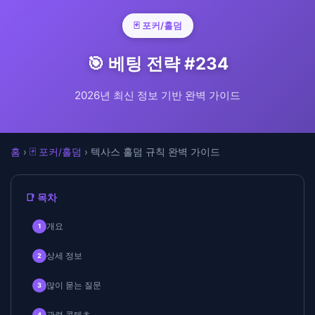
🃏 포커/홀덤
🎯 베팅 전략 #234
2026년 최신 정보 기반 완벽 가이드
홈
›
🃏 포커/홀덤
› 텍사스 홀덤 규칙 완벽 가이드
📑 목차
개요
1
상세 정보
2
많이 묻는 질문
3
관련 콘텐츠
4