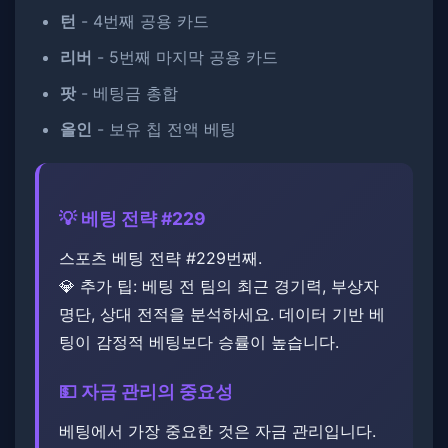
턴
- 4번째 공용 카드
리버
- 5번째 마지막 공용 카드
팟
- 베팅금 총합
올인
- 보유 칩 전액 베팅
💡 베팅 전략 #229
스포츠 베팅 전략 #229번째.
💎 추가 팁: 베팅 전 팀의 최근 경기력, 부상자
명단, 상대 전적을 분석하세요. 데이터 기반 베
팅이 감정적 베팅보다 승률이 높습니다.
💵 자금 관리의 중요성
베팅에서 가장 중요한 것은 자금 관리입니다. ​​