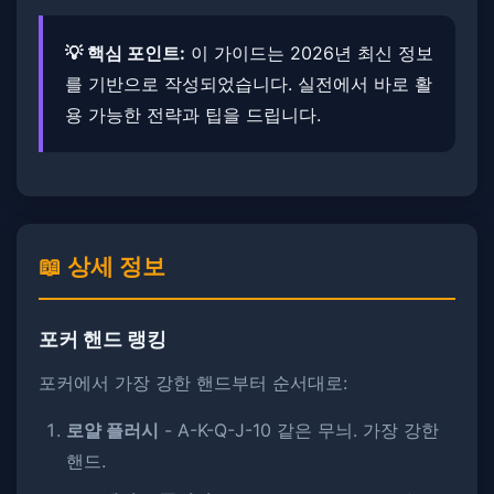
💡 핵심 포인트:
이 가이드는 2026년 최신 정보
를 기반으로 작성되었습니다. ​실전에서 바로 활
용 가능한 전략과 팁을 드립니다.
📖 상세 정보
포커 핸드 랭킹
포커에서 가장 강한 핸드부터 순서대로:
로얄 플러시
- A-K-Q-J-10 같은 무늬. ​​가장 강한
핸드.