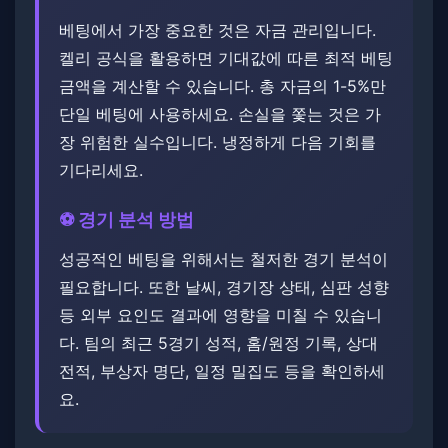
베팅에서 가장 중요한 것은 자금 관리입니다. ​​
켈리 공식을 활용하면 기대값에 따른 최적 베팅
금액을 계산할 수 있습니다. ​​총 자금의 1-5%만
단일 베팅에 사용하세요. ​손실을 쫓는 것은 가
장 위험한 실수입니다. ​냉정하게 다음 기회를
기다리세요.
⚽ 경기 분석 방법
성공적인 베팅을 위해서는 철저한 경기 분석이
필요합니다. ​​또한 날씨, 경기장 상태, 심판 성향
등 외부 요인도 결과에 영향을 미칠 수 있습니
다. ​​팀의 최근 5경기 성적, 홈/원정 기록, 상대
전적, 부상자 명단, 일정 밀집도 등을 확인하세
요.