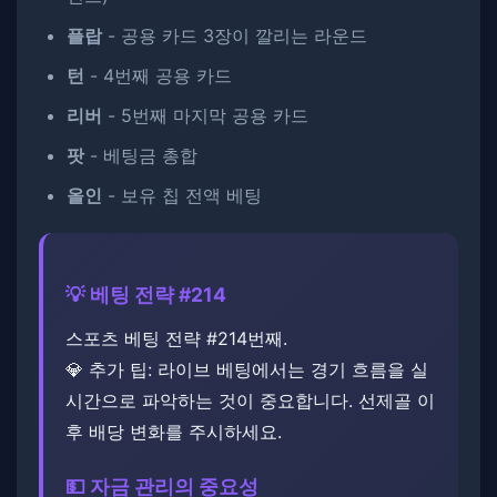
플랍
- 공용 카드 3장이 깔리는 라운드
턴
- 4번째 공용 카드
리버
- 5번째 마지막 공용 카드
팟
- 베팅금 총합
올인
- 보유 칩 전액 베팅
💡 베팅 전략 #214
스포츠 베팅 전략 #214번째.
💎 추가 팁: 라이브 베팅에서는 경기 흐름을 실
시간으로 파악하는 것이 중요합니다. ​​선제골 이
후 배당 변화를 주시하세요.
💵 자금 관리의 중요성