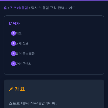
홈
›
🃏 포커/홀덤
› 텍사스 홀덤 규칙 완벽 가이드
📑 목차
개요
1
상세 정보
2
많이 묻는 질문
3
관련 콘텐츠
4
📌 개요
스포츠 베팅 전략 #214번째.