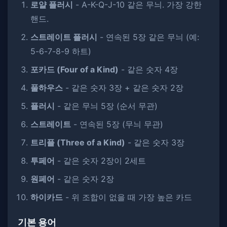
로얄 플러시
- A-K-Q-J-10 같은 무늬. ​가장 강한
핸드.
스트레이트 플러시
- 연속된 5장 같은 무늬 (예:
5-6-7-8-9 하트)
포카드 (Four of a Kind)
- 같은 숫자 4장
풀하우스
- 같은 숫자 3장 + 같은 숫자 2장
플러시
- 같은 무늬 5장 (순서 무관)
스트레이트
- 연속된 5장 (무늬 무관)
트리플 (Three of a Kind)
- 같은 숫자 3장
투페어
- 같은 숫자 2장이 2세트
원페어
- 같은 숫자 2장
하이카드
- 위 조합이 없을 때 가장 높은 카드
기본 용어