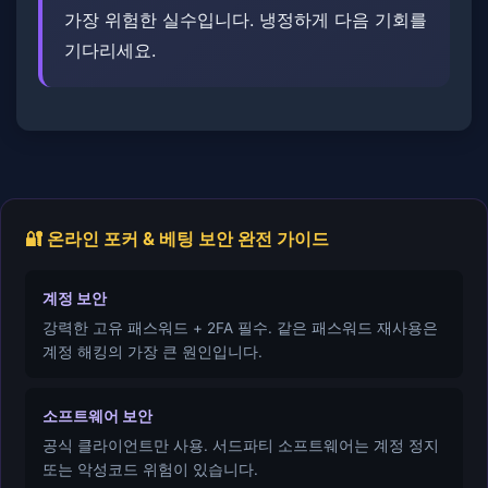
가장 위험한 실수입니다. 냉정하게 다음 기회를
기다리세요.
🔐 온라인 포커 & 베팅 보안 완전 가이드
계정 보안
강력한 고유 패스워드 + 2FA 필수. 같은 패스워드 재사용은
계정 해킹의 가장 큰 원인입니다.
소프트웨어 보안
공식 클라이언트만 사용. 서드파티 소프트웨어는 계정 정지
또는 악성코드 위험이 있습니다.