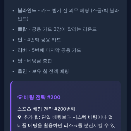
블라인드
- 카드 받기 전 의무 베팅 (스몰/빅 블라
인드)
플랍
- 공용 카드 3장이 깔리는 라운드
턴
- 4번째 공용 카드
리버
- 5번째 마지막 공용 카드
팟
- 베팅금 총합
올인
- 보유 칩 전액 베팅
💡 베팅 전략 #200
스포츠 베팅 전략 #200번째.
💎 추가 팁: 단일 베팅보다 시스템 베팅이나 멀
티플 베팅을 활용하면 리스크를 분산시킬 수 있