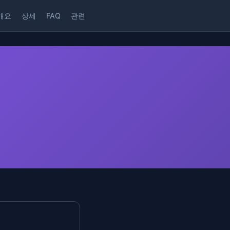
개요
상세
FAQ
관련