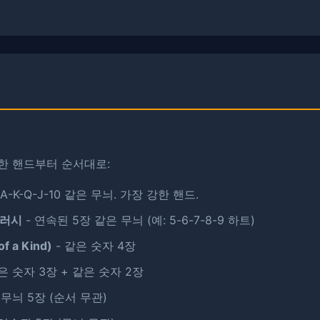
한 핸드부터 순서대로:
 A-K-Q-J-10 같은 무늬. ​가장 강한 핸드.
플러시
- 연속된 5장 같은 무늬 (예: 5-6-7-8-9 하트)
f a Kind)
- 같은 숫자 4장
은 숫자 3장 + 같은 숫자 2장
 무늬 5장 (순서 무관)