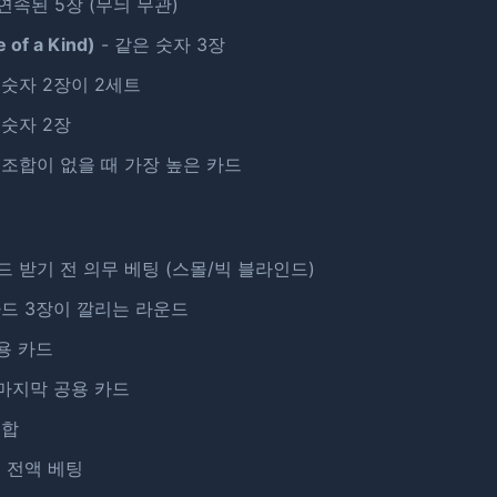
 연속된 5장 (무늬 무관)
of a Kind)
- 같은 숫자 3장
 숫자 2장이 2세트
 숫자 2장
 조합이 없을 때 가장 높은 카드
드 받기 전 의무 베팅 (스몰/빅 블라인드)
카드 3장이 깔리는 라운드
용 카드
 마지막 공용 카드
총합
칩 전액 베팅