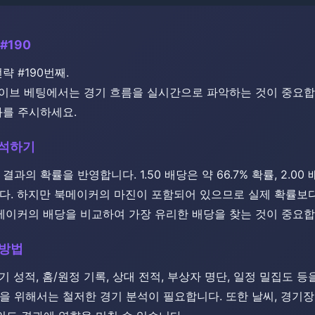
#190
략 #190번째.
: 라이브 베팅에서는 경기 흐름을 실시간으로 파악하는 것이 중요합
화를 주시하세요.
분석하기
과의 확률을 반영합니다. 1.50 배당은 약 66.7% 확률, 2.00 
다. ​하지만 북메이커의 마진이 포함되어 있으므로 실제 확률보
북메이커의 배당을 비교하여 가장 유리한 배당을 찾는 것이 중요합
 방법
경기 성적, 홈/원정 기록, 상대 전적, 부상자 명단, 일정 밀집도 
 위해서는 철저한 경기 분석이 필요합니다. ​또한 날씨, 경기장 