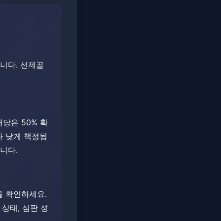
니다. 선제골
배당은 50% 확
다 낮게 책정됩
니다.
등을 확인하세요.
상태, 심판 성