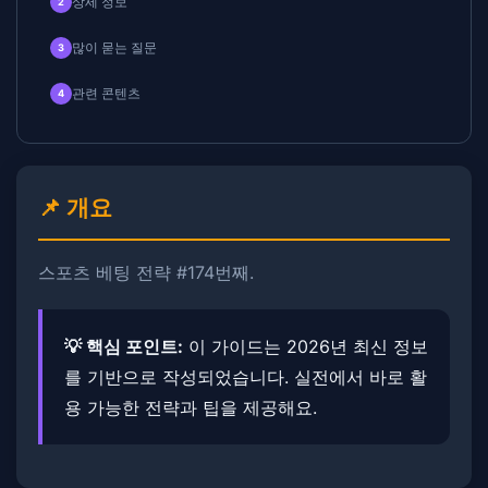
상세 정보
2
많이 묻는 질문
3
관련 콘텐츠
4
📌 개요
스포츠 베팅 전략 #174번째.
💡 핵심 포인트:
이 가이드는 2026년 최신 정보
를 기반으로 작성되었습니다. ​​실전에서 바로 활
용 가능한 전략과 팁을 제공해요.