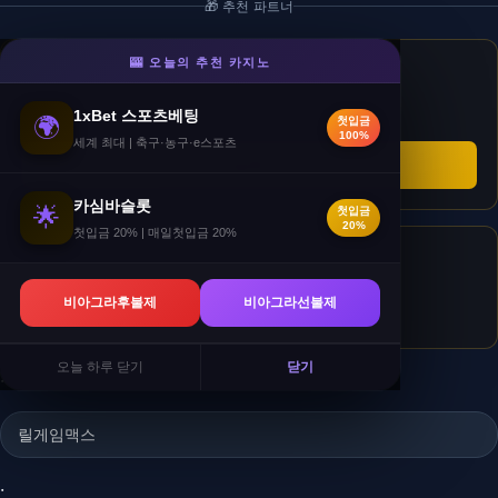
🎁 추천 파트너
🎰 오늘의 추천 카지노
1xBet
- 스포츠베팅
세계 최대 스포츠베팅! 축구,농구,e스포츠. 업계 최고 배당.
1xBet 스포츠베팅
🌍
첫입금
🎁 첫입금100%(최대€130)
100%
세계 최대 | 축구·농구·e스포츠
가입하기
카심바슬롯
🌟
첫입금
20%
첫입금 20% | 매일첫입금 20%
비바카지노
- 온라인카지노
신규가입 후 첫입금 보너스 지급.
비아그라후불제
비아그라선불제
🎁 롤링조건 500%
오늘 하루 닫기
닫기
·
릴게임맥스
·