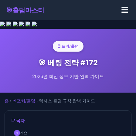
☰
🎯
홀덤마스터
🃏 포커/홀덤
🎯 베팅 전략 #172
2026년 최신 정보 기반 완벽 가이드
홈
›
🃏 포커/홀덤
› 텍사스 홀덤 규칙 완벽 가이드
📑 목차
개요
1