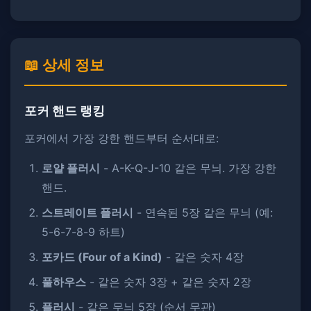
📖 상세 정보
포커 핸드 랭킹
포커에서 가장 강한 핸드부터 순서대로:
로얄 플러시
- A-K-Q-J-10 같은 무늬. 가장 강한
핸드.
스트레이트 플러시
- 연속된 5장 같은 무늬 (예:
5-6-7-8-9 하트)
포카드 (Four of a Kind)
- 같은 숫자 4장
풀하우스
- 같은 숫자 3장 + 같은 숫자 2장
플러시
- 같은 무늬 5장 (순서 무관)