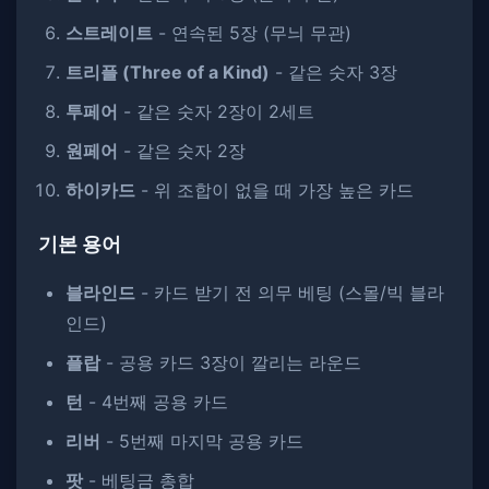
스트레이트
- 연속된 5장 (무늬 무관)
트리플 (Three of a Kind)
- 같은 숫자 3장
투페어
- 같은 숫자 2장이 2세트
원페어
- 같은 숫자 2장
하이카드
- 위 조합이 없을 때 가장 높은 카드
기본 용어
블라인드
- 카드 받기 전 의무 베팅 (스몰/빅 블라
인드)
플랍
- 공용 카드 3장이 깔리는 라운드
턴
- 4번째 공용 카드
리버
- 5번째 마지막 공용 카드
팟
- 베팅금 총합