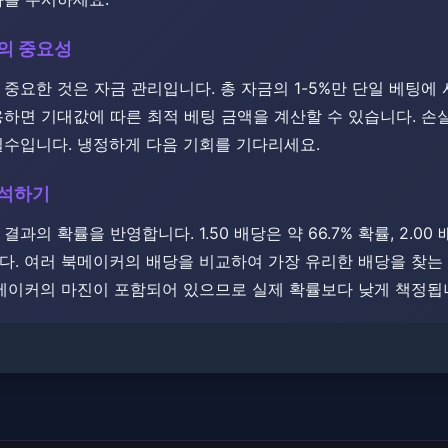
리의 중요성
중요한 것은 자금 관리입니다. 총 자금의 1-5%만 단일 베팅에 
하면 기대값에 따른 최적 베팅 금액을 계산할 수 있습니다. ​​손
실수입니다. ​냉정하게 다음 기회를 기다리세요.
분석하기
과의 확률을 반영합니다. 1.50 배당은 약 66.7% 확률, 2.00 
다. ​여러 북메이커의 배당을 비교하여 가장 유리한 배당을 찾는
 북메이커의 마진이 포함되어 있으므로 실제 확률보다 낮게 책정됩