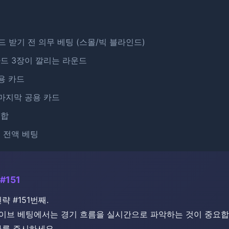
드 받기 전 의무 베팅 (스몰/빅 블라인드)
카드 3장이 깔리는 라운드
용 카드
 마지막 공용 카드
총합
칩 전액 베팅
#151
략 #151번째.
 라이브 베팅에서는 경기 흐름을 실시간으로 파악하는 것이 중요합니
화를 주시하세요.