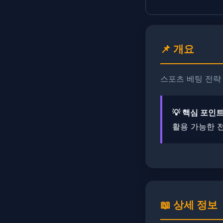
📌 개요
스포츠 베팅 전략 
💡 핵심 포인트
활용 가능한 
📖 상세 정보