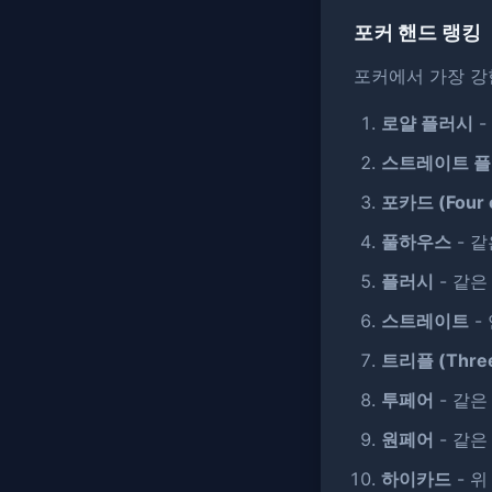
포커 핸드 랭킹
포커에서 가장 강
로얄 플러시
-
스트레이트 
포카드 (Four o
풀하우스
- 같
플러시
- 같은
스트레이트
-
트리플 (Three 
투페어
- 같은
원페어
- 같은
하이카드
- 위