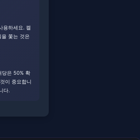
사용하세요. ​켈
실을 쫓는 것은
배당은 50% 확
 것이 중요합니
니다.