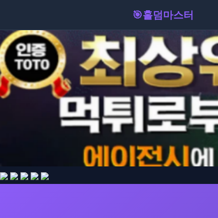
🎯
홀덤마스터